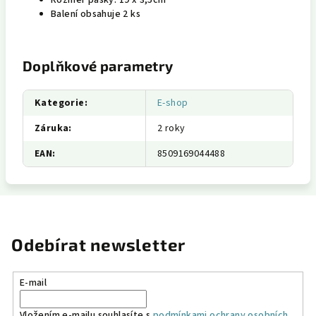
Rozměr pásky: 19 x 3,5cm
Balení obsahuje 2 ks
Doplňkové parametry
Kategorie
:
E-shop
Záruka
:
2 roky
EAN
:
8509169044488
Odebírat newsletter
E-mail
Vložením e-mailu souhlasíte s
podmínkami ochrany osobních