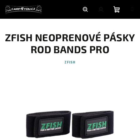
Přejít
na
obsah
Nákupní
Hledat
Přihlášení
ZFISH NEOPRENOVÉ PÁSKY
košík
ROD BANDS PRO
ZFISH