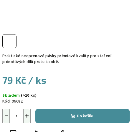
Praktické neoprenové pásky prémiové kvality pro stažení
jednotlivých dílů prutu k sobě.
79 Kč
/ ks
Měrná
Skladem
(>10 ks)
cena:
Kód:
96682
−
+
Do košíku