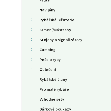
a
Pruty
n
Navijáky
n
Rybářská Bižuterie
í
Krmení/Nástrahy
p
Stojany a signalizátory
a
Camping
n
Péče o ryby
e
Oblečení
l
Rybářské čluny
Pro malé rybáře
Výhodné sety
Dárkové poukazy