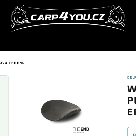
OVO THE END
DEL
W
P
E
Z