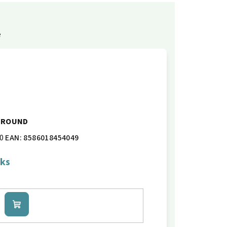
e
 G-ROUND
0
EAN:
8586018454049
 ks
Do
košíku