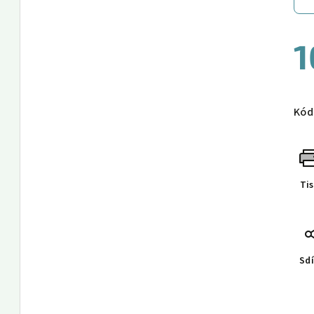
1
Měr
cen
Kód
Ti
Sdí