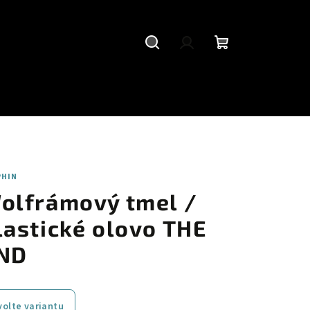
Hledat
Přihlášení
Nákupní
košík
PHIN
olfrámový tmel /
lastické olovo THE
ND
volte variantu