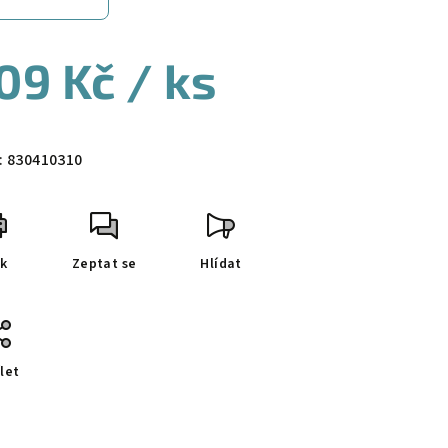
09 Kč
/ ks
ná
a:
:
830410310
sk
Zeptat se
Hlídat
let