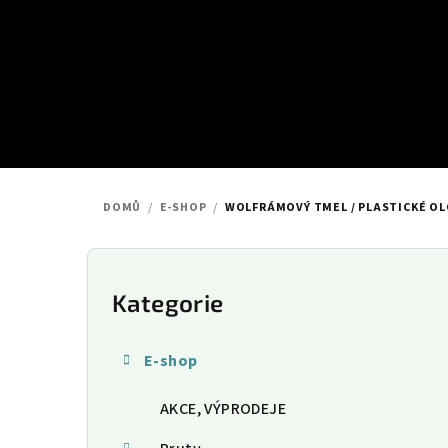
Přejít
na
obsah
DOMŮ
/
E-SHOP
/
WOLFRÁMOVÝ TMEL / PLASTICKÉ OL
P
o
Kategorie
Přeskočit
kategorie
s
E-shop
t
AKCE, VÝPRODEJE
r