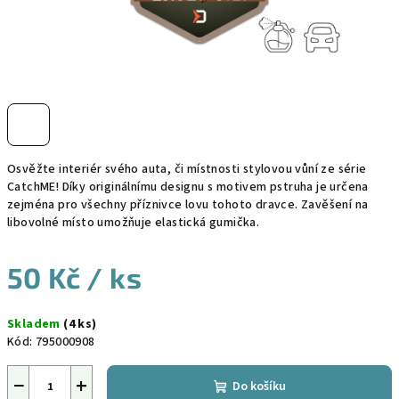
Osvěžte interiér svého auta, či místnosti stylovou vůní ze série
CatchME! Díky originálnímu designu s motivem pstruha je určena
zejména pro všechny příznivce lovu tohoto dravce. Zavěšení na
libovolné místo umožňuje elastická gumička.
50 Kč
/ ks
Měrná
Skladem
(4 ks)
cena:
Kód:
795000908
−
+
Do košíku