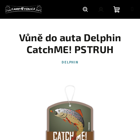
Přejít
na
obsah
Nákupní
Hledat
Přihlášení
Vůně do auta Delphin
košík
CatchME! PSTRUH
DELPHIN