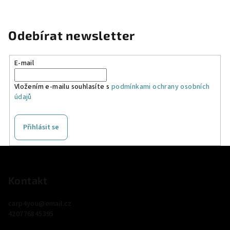
Odebírat newsletter
E-mail
Vložením e-mailu souhlasíte s
podmínkami ochrany osobních
údajů
Přihlásit se
Z
á
p
Kontakt
a
carp4you
@
email.cz
t
420776845395
í