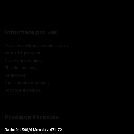
Informace pro vás
Podmínky ochrany osobních údajů
Věrnostní program
Obchodní podmínky
Platební metody
Reklamace
Odstoupení od smlouvy
Hodnocení obchodu
Prodejna Miroslav
Radniční 598/6 Miroslav 671 72