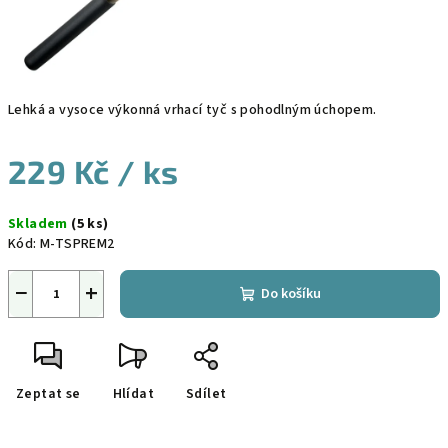
Lehká a vysoce výkonná vrhací tyč s pohodlným úchopem.
229 Kč
/ ks
Měrná
Skladem
(5 ks)
cena:
Kód:
M-TSPREM2
−
+
Do košíku
Zeptat se
Hlídat
Sdílet