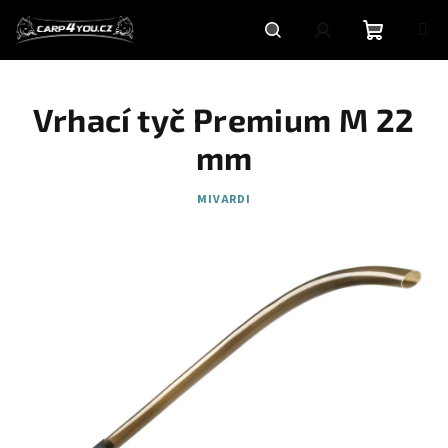
Přejít
na
obsah
Nákupní
Hledat
Přihlášení
Vrhací tyč Premium M 22
košík
mm
MIVARDI