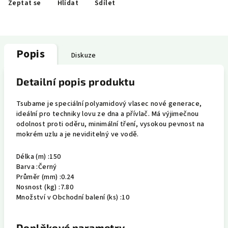
Zeptat se
Hlídat
Sdílet
Popis
Diskuze
Detailní popis produktu
Tsubame je speciální polyamidový vlasec nové generace,
ideální pro techniky lovu ze dna a přívlač. Má výjimečnou
odolnost proti oděru, minimální tření, vysokou pevnost na
mokrém uzlu a je neviditelný ve vodě.
Délka (m) :
150
Barva :
Černý
Průměr (mm) :
0.24
Nosnost (kg) :
7.80
Množství v Obchodní balení (ks) :
10
Doplňkové parametry