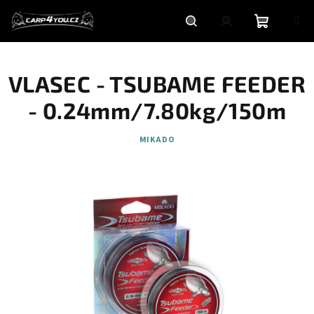
Přejít
na
obsah
Nákupní
Hledat
Přihlášení
VLASEC - TSUBAME FEEDER
košík
- 0.24mm/7.80kg/150m
MIKADO