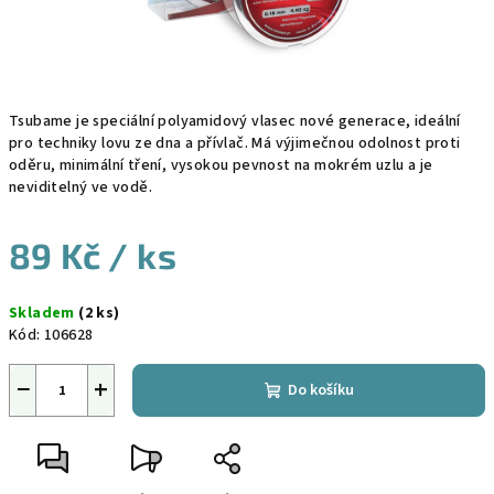
Tsubame je speciální polyamidový vlasec nové generace, ideální
pro techniky lovu ze dna a přívlač. Má výjimečnou odolnost proti
oděru, minimální tření, vysokou pevnost na mokrém uzlu a je
neviditelný ve vodě.
89 Kč
/ ks
Měrná
Skladem
(2 ks)
cena:
Kód:
106628
−
+
Do košíku