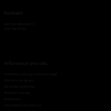
á
p
Kontakt
a
carp4you
@
email.cz
t
420776845395
í
Informace pro vás
Podmínky ochrany osobních údajů
Věrnostní program
Obchodní podmínky
Platební metody
Reklamace
Odstoupení od smlouvy