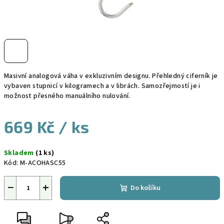
Masivní analogová váha v exkluzivním designu. Přehledný ciferník je
vybaven stupnicí v kilogramech a v librách. Samozřejmostí je i
možnost přesného manuálního nulování.
669 Kč
/ ks
Měrná
Skladem
(1 ks)
cena:
Kód:
M-ACOHASC55
−
+
Do košíku