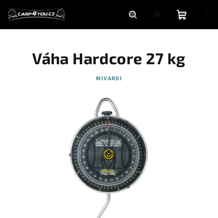
Přejít
na
obsah
Nákupní
Hledat
Přihlášení
Váha Hardcore 27 kg
košík
MIVARDI