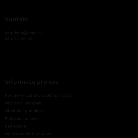
Z
á
p
Kontakt
a
carp4you
@
email.cz
t
420776845395
í
Informace pro vás
Podmínky ochrany osobních údajů
Věrnostní program
Obchodní podmínky
Platební metody
Reklamace
Odstoupení od smlouvy