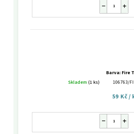
−
+
Barva: Fire 
Skladem
(1 ks)
106763/F
59 Kč
/ 
−
+