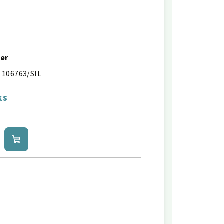
ver
106763/SIL
ks
Do
košíku