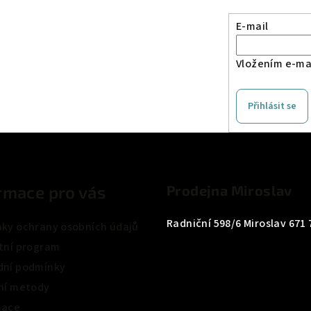
E-mail
Vložením e-mai
Přihlásit se
rmace pro vás
Prodejna Miroslav
Radniční 598/6 Miroslav 671 
ky ochrany osobních údajů
tní program
ní podmínky
ní metody
mace