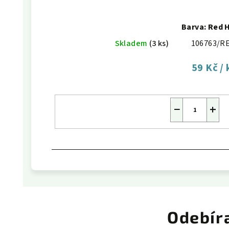
Barva: Red 
Skladem
(3 ks)
106763/R
59 Kč
/ 
−
+
Odebír