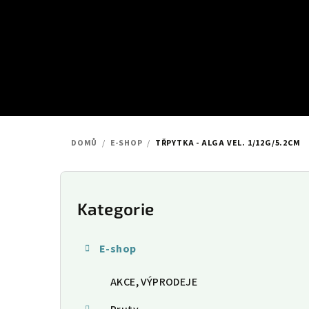
Přejít
na
obsah
DOMŮ
/
E-SHOP
/
TŘPYTKA - ALGA VEL. 1/12G/5.2CM
P
o
Kategorie
Přeskočit
kategorie
s
E-shop
t
AKCE, VÝPRODEJE
r