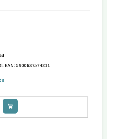
ld
OL
EAN:
5900637574811
ks
Do
košíku