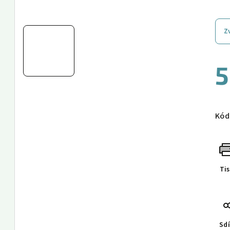
Z
5
Měr
cen
Kód
Ti
Sdí