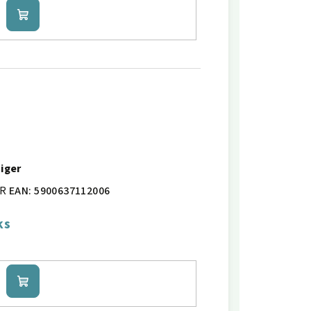
Do
košíku
Tiger
IR
EAN:
5900637112006
ks
Do
košíku