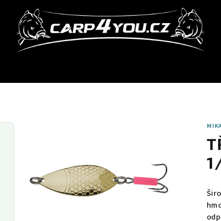
MIK
T
1
Šir
hmo
odp