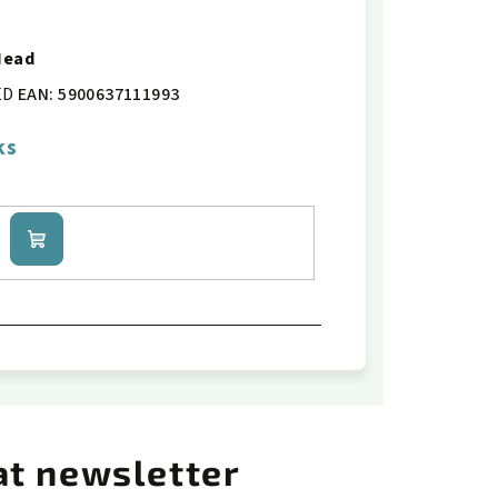
Head
ED
EAN:
5900637111993
ks
Do
košíku
at newsletter