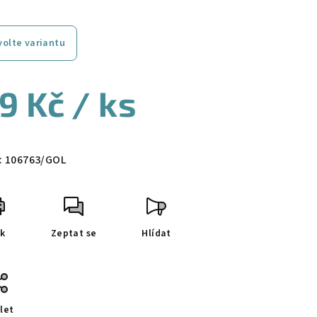
volte variantu
9 Kč
/ ks
ná
a:
:
106763/GOL
sk
Zeptat se
Hlídat
let