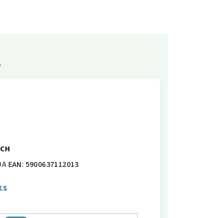
e
ACH
OA
EAN:
5900637112013
ks