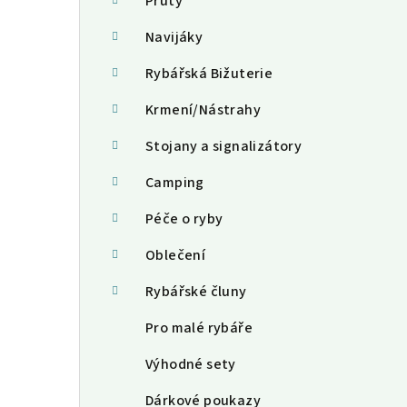
a
Pruty
n
Navijáky
n
Rybářská Bižuterie
í
Krmení/Nástrahy
p
Stojany a signalizátory
a
Camping
n
Péče o ryby
e
Oblečení
l
Rybářské čluny
Pro malé rybáře
Výhodné sety
Dárkové poukazy