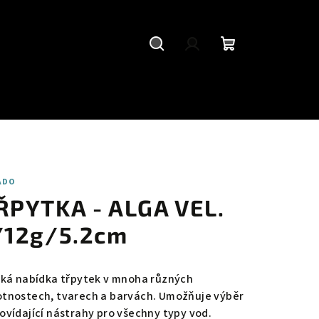
Hledat
Přihlášení
Nákupní
košík
ADO
ŘPYTKA - ALGA VEL.
/12g/5.2cm
oká nabídka třpytek v mnoha různých
tnostech, tvarech a barvách. Umožňuje výběr
ovídající nástrahy pro všechny typy vod.