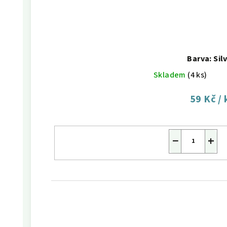
Barva: Sil
Skladem
(4 ks)
59 Kč
/ 
−
+