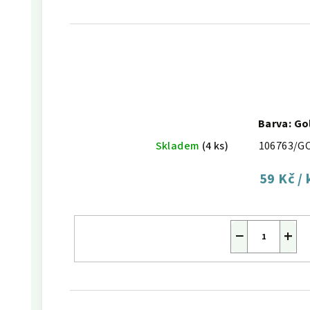
Barva: Go
Skladem
(4 ks)
106763/G
59 Kč
/ 
−
+