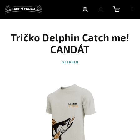
Přejít
na
obsah
Nákupní
Hledat
Přihlášení
Tričko Delphin Catch me!
košík
CANDÁT
DELPHIN