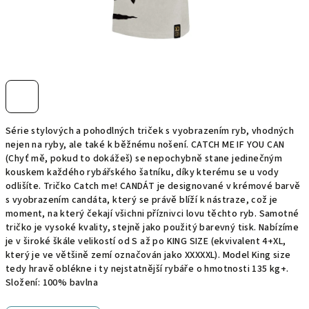
Série stylových a pohodlných triček s vyobrazením ryb, vhodných
nejen na ryby, ale také k běžnému nošení. CATCH ME IF YOU CAN
(Chyť mě, pokud to dokážeš) se nepochybně stane jedinečným
kouskem každého rybářského šatníku, díky kterému se u vody
odlišíte. Tričko Catch me! CANDÁT je designované v krémové barvě
s vyobrazením candáta, který se právě blíží k nástraze, což je
moment, na který čekají všichni příznivci lovu těchto ryb. Samotné
tričko je vysoké kvality, stejně jako použitý barevný tisk. Nabízíme
je v široké škále velikostí od S až po KING SIZE (ekvivalent 4+XL,
který je ve většině zemí označován jako XXXXXL). Model King size
tedy hravě oblékne i ty nejstatnější rybáře o hmotnosti 135 kg+.
Složení: 100% bavlna