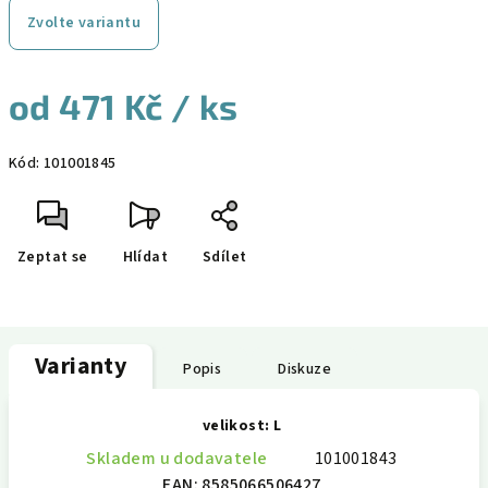
Zvolte variantu
od
471 Kč
/ ks
Měrná
Kód:
101001845
cena:
Zeptat se
Hlídat
Sdílet
Varianty
Popis
Diskuze
velikost: L
Skladem u dodavatele
101001843
EAN:
8585066506427