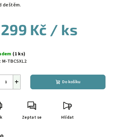
d deštěm.
 299 Kč
/ ks
ná
a:
ladem
(1 ks)
:
M-TBCSXL2
+
Do košíku
sk
Zeptat se
Hlídat