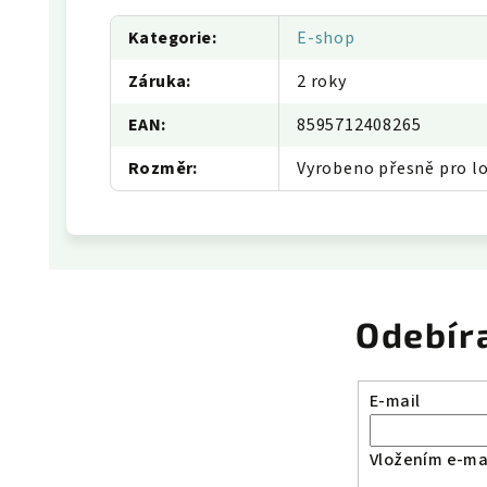
Kategorie
:
E-shop
Záruka
:
2 roky
EAN
:
8595712408265
Rozměr
:
Vyrobeno přesně pro lo
Odebír
E-mail
Vložením e-mai