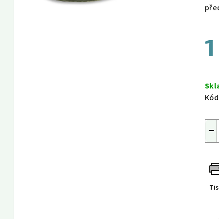
pře
1
Měr
cen
Sk
Kód
−
Ti