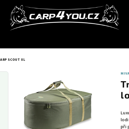
ARP SCOUT XL
MIV
T
l
Lux
lod
při