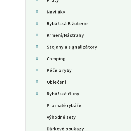
a
Pruty
n
Navijáky
n
Rybářská Bižuterie
í
Krmení/Nástrahy
p
Stojany a signalizátory
a
Camping
n
Péče o ryby
e
Oblečení
l
Rybářské čluny
Pro malé rybáře
Výhodné sety
Dárkové poukazy