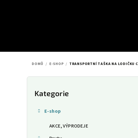
Přejít
na
obsah
DOMŮ
/
E-SHOP
/
TRANSPORTNÍ TAŠKA NA LODIČKU C
P
o
Kategorie
Přeskočit
kategorie
s
E-shop
t
AKCE, VÝPRODEJE
r