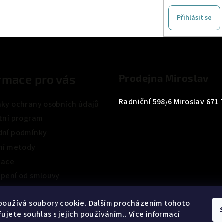
Přihlásit se
rmace pro vás
Prodejna Miroslav
Radniční 598/6 Miroslav 671 
ky ochrany osobních údajů
tní program
ní podmínky
ní metody
mace
pení od smlouvy
ení obchodu
používá soubory cookie. Dalším procházením tohoto
ujete souhlas s jejich používáním.. Více informací