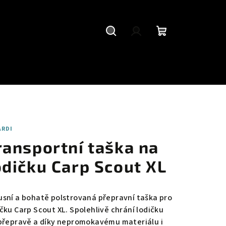
Hledat
Přihlášení
Nákupní
košík
ARDI
ransportní taška na
odičku Carp Scout XL
usní a bohatě polstrovaná přepravní taška pro
ičku Carp Scout XL. Spolehlivě chrání lodičku
 přepravě a díky nepromokavému materiálu i