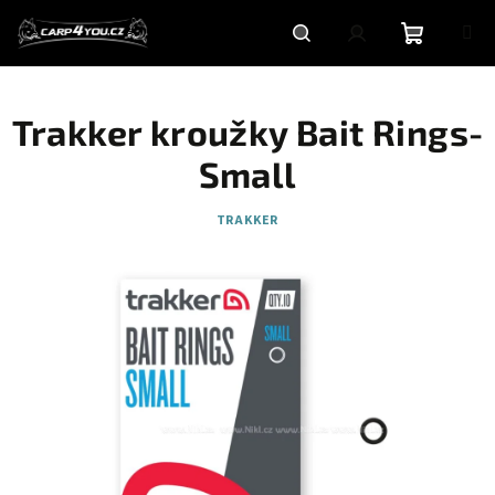
Přejít
na
obsah
Nákupní
Hledat
Přihlášení
Trakker kroužky Bait Rings-
košík
Small
TRAKKER