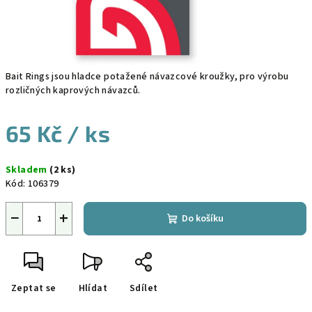
Bait Rings jsou hladce potažené návazcové kroužky, pro výrobu
rozličných kaprových návazců.
65 Kč
/ ks
Měrná
Skladem
(2 ks)
cena:
Kód:
106379
−
+
Do košíku
Zeptat se
Hlídat
Sdílet