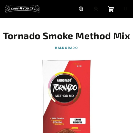
Přejít
na
obsah
Nákupní
Hledat
Přihlášení
Tornado Smoke Method Mix
košík
HALDORADO