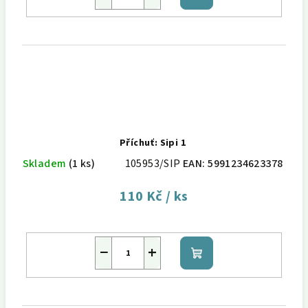
košíku
Příchuť: Sipi 1
Skladem
(1 ks)
105953/SIP
EAN:
5991234623378
110 Kč
/ ks
−
+
Do
košíku