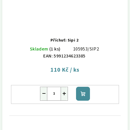
Příchuť: Sipi 2
Skladem
(1 ks)
105953/SIP2
EAN:
5991234623385
110 Kč
/ ks
−
+
Do
košíku