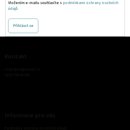
Vložením e-mailu souhlasíte s
podmínkami ochrany osobních
údajů
Přihlásit se
Z
á
p
Kontakt
a
carp4you
@
email.cz
t
420776845395
í
Informace pro vás
Podmínky ochrany osobních údajů