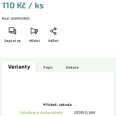
110 Kč
/ ks
Měrná
Kód:
105953/RED
cena:
Zeptat se
Hlídat
Sdílet
Varianty
Popis
Diskuze
Příchuť: Jahoda
Skladem u dodavatele
105953/JAH