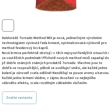
Haldorádó Tornado Method MIX je nová, jedinečnými výrobními
technologiemi vyvinutá řada krmení, optimalizovaná výslovně pro
method feederový lov kaprů.
Nová krmiva perfektně obstojí i v těch nejvyostřenějších situacích i
za soutěžních podmínek! Příchutě nových method mixů zapadají do
již dobře známých známých produktů Tornado. Všechno jsou to
dobře se rozpouštějící, pěkně se uvolňujicí směsi, ale každé jedno
balení je zároveň zcela odlišné! Neodlišují se pouze aromy a barvou.
Každé jedno krmení vládne, v zájmu dosažení co nejlepšího
vábivého efektu, zcela rozdilným základním složením.
Zvolte variantu