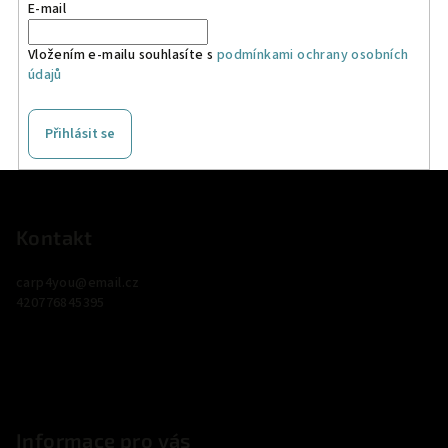
E-mail
Vložením e-mailu souhlasíte s
podmínkami ochrany osobních
údajů
Přihlásit se
Z
á
p
Kontakt
a
carp4you
@
email.cz
t
420776845395
í
Informace pro vás