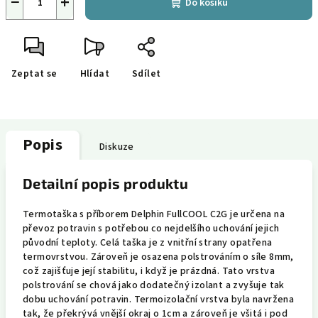
−
+
Do košíku
Zeptat se
Hlídat
Sdílet
Popis
Diskuze
Detailní popis produktu
Termotaška s příborem Delphin FullCOOL C2G je určena na
převoz potravin s potřebou co nejdelšího uchování jejich
původní teploty. Celá taška je z vnitřní strany opatřena
termovrstvou. Zároveň je osazena polstrováním o síle 8mm,
což zajišťuje její stabilitu, i když je prázdná. Tato vrstva
polstrování se chová jako dodatečný izolant a zvyšuje tak
dobu uchování potravin. Termoizolační vrstva byla navržena
tak, že překrývá vnější okraj o 1cm a zároveň je všitá i pod