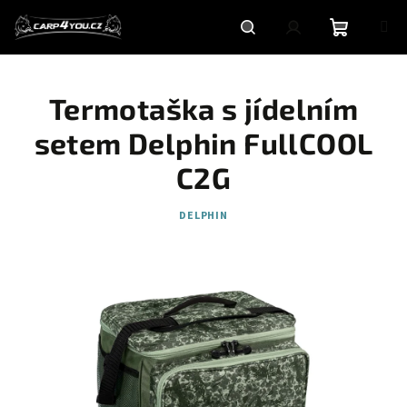
Přejít
na
obsah
Nákupní
Hledat
Přihlášení
Termotaška s jídelním
košík
setem Delphin FullCOOL
C2G
DELPHIN