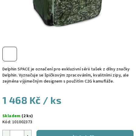
Delphin SPACE je označení pro exkluzivní sérii tašek z dílny značky
Delphin. Vyznačuje se špičkovým zpracováním, kvalitními zipy, ale
zejména výjimečným designem s použitím C2G kamufláže.
1 468 Kč
/ ks
Měrná
Skladem
(2 ks)
cena:
Kód:
101002373