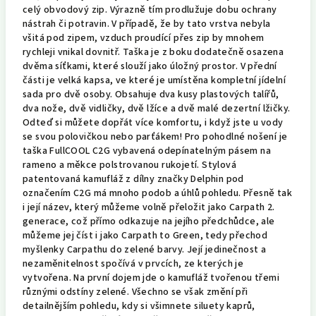
celý obvodový zip. Výrazně tím prodlužuje dobu ochrany
nástrah či potravin. V případě, že by tato vrstva nebyla
všitá pod zipem, vzduch proudící přes zip by mnohem
rychleji vnikal dovnitř. Taška je z boku dodatečně osazena
dvěma síťkami, které slouží jako úložný prostor. V přední
části je velká kapsa, ve které je umístěna kompletní jídelní
sada pro dvě osoby. Obsahuje dva kusy plastových talířů,
dva nože, dvě vidličky, dvě lžíce a dvě malé dezertní lžičky.
Odteď si můžete dopřát více komfortu, i když jste u vody
se svou polovičkou nebo parťákem! Pro pohodlné nošení je
taška FullCOOL C2G vybavená odepínatelným pásem na
rameno a měkce polstrovanou rukojetí. Stylová
patentovaná kamufláž z dílny značky Delphin pod
označením C2G má mnoho podob a úhlů pohledu. Přesně tak
i její název, který můžeme volně přeložit jako Carpath 2.
generace, což přímo odkazuje na jejího předchůdce, ale
můžeme jej číst i jako Carpath to Green, tedy přechod
myšlenky Carpathu do zelené barvy. Její jedinečnost a
nezaměnitelnost spočívá v prvcích, ze kterých je
vytvořena. Na první dojem jde o kamufláž tvořenou třemi
různými odstíny zelené. Všechno se však změní při
detailnějším pohledu, kdy si všimnete siluety kaprů,