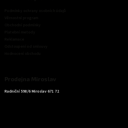
Podmínky ochrany osobních údajů
Věrnostní program
Obchodní podmínky
Platební metody
Reklamace
Odstoupení od smlouvy
Hodnocení obchodu
Prodejna Miroslav
Radniční 598/6 Miroslav 671 72