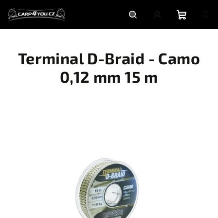
Přejít
na
obsah
Nákupní
Hledat
Přihlášení
Terminal D-Braid - Camo
košík
0,12 mm 15 m