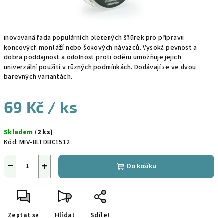
Inovovaná řada populárních pletených šňůrek pro přípravu
koncových montáží nebo šokových návazců. Vysoká pevnost a
dobrá poddajnost a odolnost proti oděru umožňuje jejich
univerzální použití v různých podmínkách. Dodávají se ve dvou
barevných variantách.
69 Kč
/ ks
Měrná
Skladem
(2 ks)
cena:
Kód:
MIV-BLTDBC1512
−
+
Do košíku
Zeptat se
Hlídat
Sdílet