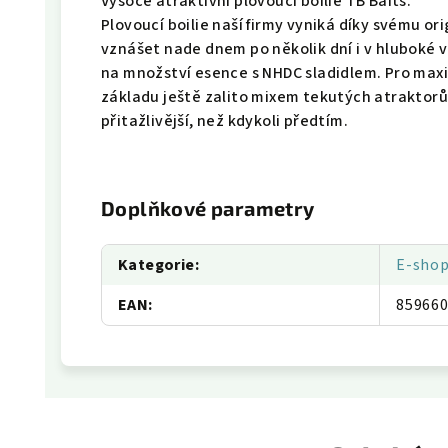
Vysoce atraktivní plovoucí boilie TB Baits.
Plovoucí boilie naší firmy vyniká díky svému ori
vznášet nade dnem po několik dní i v hluboké v
na množství esence s NHDC sladidlem. Pro maxim
základu ještě zalito mixem tekutých atraktorů, 
přitažlivější, než kdykoli předtím.
Doplňkové parametry
Kategorie
:
E-sho
EAN
:
85966