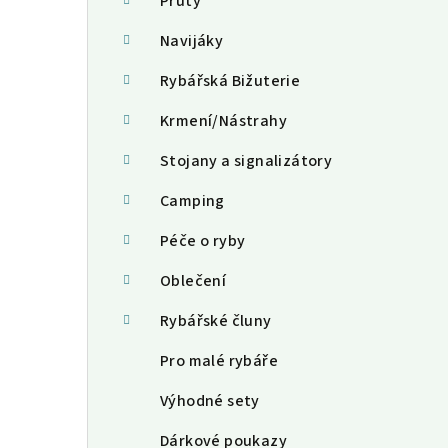
a
Pruty
n
Navijáky
n
Rybářská Bižuterie
í
Krmení/Nástrahy
p
Stojany a signalizátory
a
Camping
n
Péče o ryby
e
Oblečení
l
Rybářské čluny
Pro malé rybáře
Výhodné sety
Dárkové poukazy