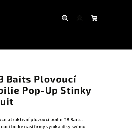
Hledat
Přihlášení
Nákupní
košík
B Baits Plovoucí
oilie Pop-Up Stinky
ruit
ce atraktivní plovoucí boilie TB Baits.
voucí boilie naší firmy vyniká díky svému