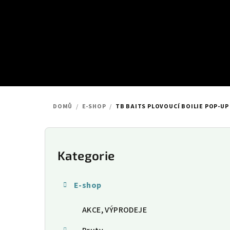
Přejít
na
obsah
DOMŮ
/
E-SHOP
/
TB BAITS PLOVOUCÍ BOILIE POP-UP
P
o
Kategorie
Přeskočit
kategorie
s
E-shop
t
AKCE, VÝPRODEJE
r