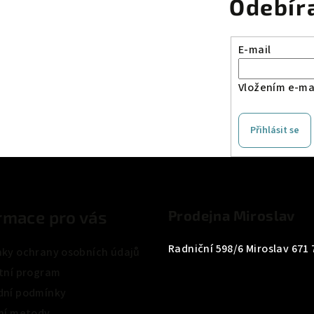
Odebír
E-mail
Vložením e-mai
Přihlásit se
rmace pro vás
Prodejna Miroslav
Radniční 598/6 Miroslav 671 
ky ochrany osobních údajů
tní program
ní podmínky
ní metody