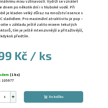
ginálnímu mixu vzlínavostí. Vydrží se vznášet
e dnem po několik dní i v hluboké vodě. Při
obě je kladen velký důraz na množství esence s
C sladidlem. Pro maximální atraktivitu je pop –
boilie v základu ještě zalito mixem tekutých
ktorů, tím je ještě intenzivnější a přitažlivější,
 kdykoli předtím.
99 Kč
/ ks
ná
a:
ladem
(1 ks)
:
105977
+
Do košíku