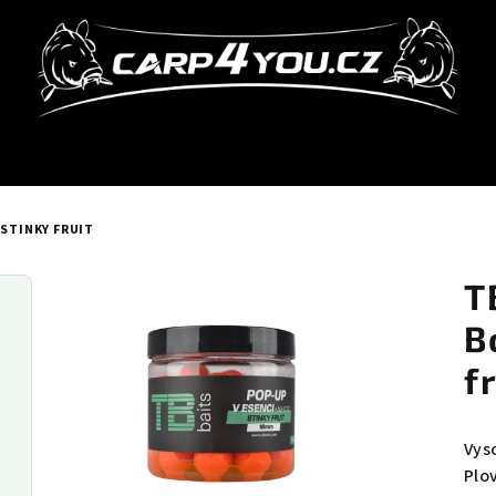
 STINKY FRUIT
T
B
f
Vyso
Plo