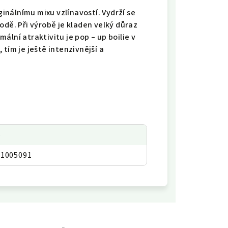
ginálnímu mixu vzlínavostí. Vydrží se
odě. Při výrobě je kladen velký důraz
ální atraktivitu je pop – up boilie v
tím je ještě intenzivnější a
p
01005091