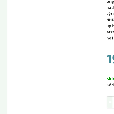
ori
nad
výr
NHD
up 
atra
než
1
Měr
cen
Sk
Kód
−