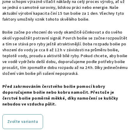
jsme schopni výrazně stlačit náklady na celý proces výroby, ať už
se jedná o samotné suroviny, lidskou práci nebo energie. Naše
aktuální výrobní kapacita činí 15 tun boilie za 1 den. Všechny tyto
faktory umožnily vznik tohoto skvělého boilie.
Boilie začne po vhození do vody okamžitě účinkovat a do svého
okolí vypouštět potravní signál. Povrch boilie se začne rozpouštět
a tím se stává pro ryby ještě atraktivnější. Doba rozpadu boilie po
vhození do vody je cca 8 až 12 h v závislosti na průměru boilie,
teplotě vody, proudu a aktivitě bílé ryby. Pokud chcete, aby boilie
ve vodě vydrželo delší dobu, doporučujeme podle potřeby boilie
prosušit, tím zpomalíte dobu rozpadu až na 24 h. Díky jedinečnému
složení vám boilie při sušení nepopraská.
Před zakrmováním čerstvého boilie pomocí kobry
doporučujeme boilie nebo kobru namočit. Přestože je
čerstvé boilie poměrně měkké, díky namočení se kuličky
nebudou ve vzduchu půlit.
Zvolte variantu