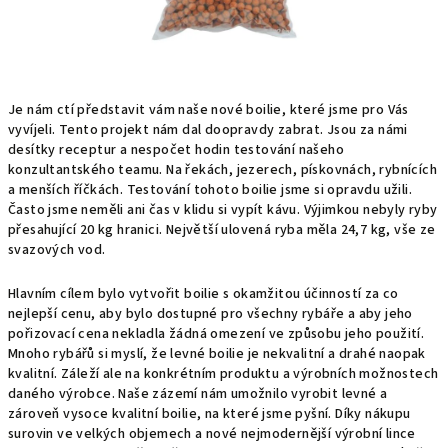
Je nám ctí představit vám naše nové boilie, které jsme pro Vás
vyvíjeli. Tento projekt nám dal doopravdy zabrat. Jsou za námi
desítky receptur a nespočet hodin testování našeho
konzultantského teamu. Na řekách, jezerech, pískovnách, rybnících
a menších říčkách. Testování tohoto boilie jsme si opravdu užili.
Často jsme neměli ani čas v klidu si vypít kávu. Výjimkou nebyly ryby
přesahující 20 kg hranici. Největší ulovená ryba měla 24,7 kg, vše ze
svazových vod.
Hlavním cílem bylo vytvořit boilie s okamžitou účinností za co
nejlepší cenu, aby bylo dostupné pro všechny rybáře a aby jeho
pořizovací cena nekladla žádná omezení ve způsobu jeho použití.
Mnoho rybářů si myslí, že levné boilie je nekvalitní a drahé naopak
kvalitní. Záleží ale na konkrétním produktu a výrobních možnostech
daného výrobce. Naše zázemí nám umožnilo vyrobit levné a
zároveň vysoce kvalitní boilie, na které jsme pyšní. Díky nákupu
surovin ve velkých objemech a nové nejmodernější výrobní lince