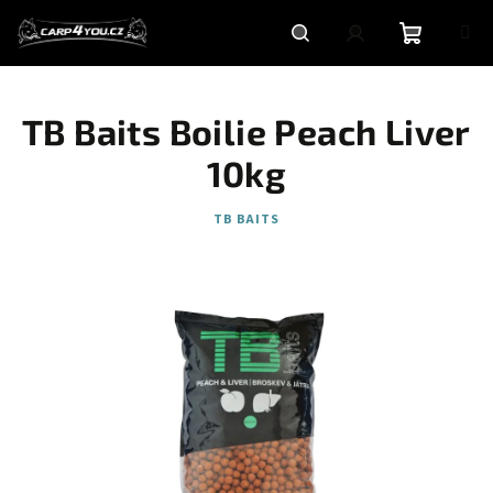
Přejít
na
obsah
Nákupní
Hledat
Přihlášení
TB Baits Boilie Peach Liver
košík
10kg
TB BAITS