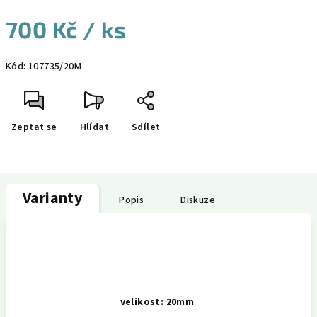
700 Kč
/ ks
Měrná
Kód:
107735/20M
cena:
Zeptat se
Hlídat
Sdílet
Varianty
Popis
Diskuze
velikost: 20mm