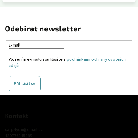
Odebírat newsletter
E-mail
Vložením e-mailu souhlasíte s
podmínkami ochrany osobních
údajů
Přihlásit se
Z
á
p
Kontakt
a
carp4you
@
email.cz
t
420776845395