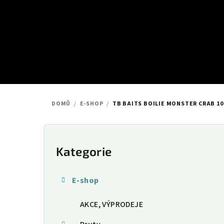
Přejít
na
obsah
DOMŮ
/
E-SHOP
/
TB BAITS BOILIE MONSTER CRAB 1
P
o
Kategorie
Přeskočit
kategorie
s
E-shop
t
AKCE, VÝPRODEJE
r