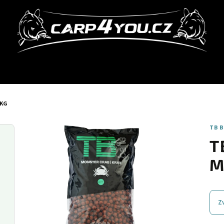
0KG
TB 
T
M
Z