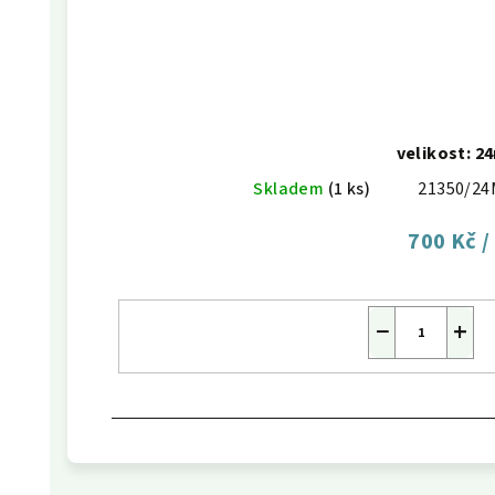
velikost: 
Skladem
(1 ks)
21350/24
700 Kč
/
−
+