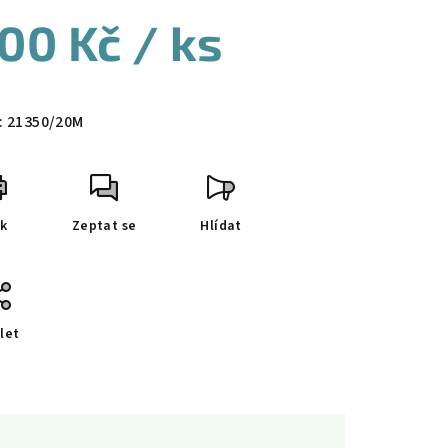
00 Kč
/ ks
ná
a:
:
21350/20M
sk
Zeptat se
Hlídat
let