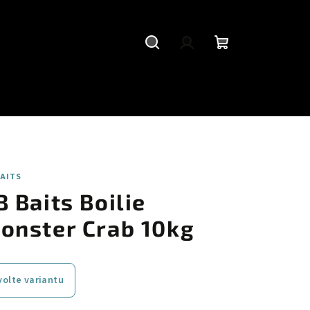
Hledat
Přihlášení
Nákupní
košík
BAITS
B Baits Boilie
onster Crab 10kg
volte variantu