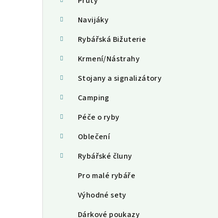
a
Pruty
n
Navijáky
n
Rybářská Bižuterie
í
Krmení/Nástrahy
p
Stojany a signalizátory
a
Camping
n
Péče o ryby
e
Oblečení
l
Rybářské čluny
Pro malé rybáře
Výhodné sety
Dárkové poukazy