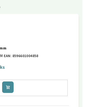
e
20mm
0M
EAN:
8596601004858
 ks
Do
košíku