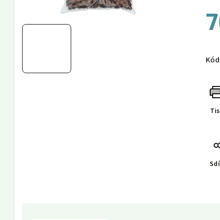
7
Měr
cen
Kód
Ti
Sdí