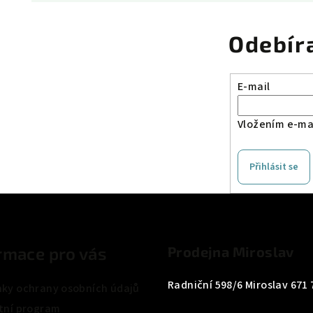
Odebír
E-mail
Vložením e-mai
Přihlásit se
rmace pro vás
Prodejna Miroslav
Radniční 598/6 Miroslav 671 
ky ochrany osobních údajů
tní program