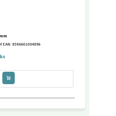
24mm
M
EAN:
8596601004896
 ks
Do
košíku