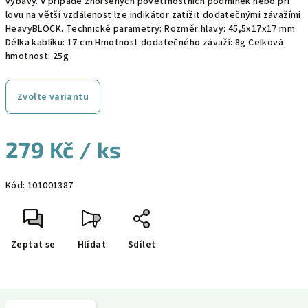
výbavy. V případě zhoršených povětrnostních podmínek nebo při
lovu na větší vzdálenost lze indikátor zatížit dodatečnými závažími
HeavyBLOCK. Technické parametry: Rozměr hlavy: 45,5x17x17 mm
Délka kablíku: 17 cm Hmotnost dodatečného závaží: 8g Celková
hmotnost: 25g
Zvolte variantu
279 Kč
/ ks
Měrná
Kód:
101001387
cena:
Zeptat se
Hlídat
Sdílet