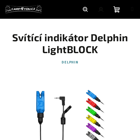
Přejít
na
obsah
Nákupní
Hledat
Přihlášení
Svítící indikátor Delphin
košík
LightBLOCK
DELPHIN