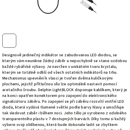
Designově jedinečný indikátor se zabudovanou LED diodou, se
kterým vám neunikne žádný záběr a nepochybně se stane ozdobou
každé rybářské výbavy. Je navržen v unikátním tvaru krystalu,
kterým se totálně odliší od všech ostatních indikátorů na trhu.
Mechanismus upevnění k vlasci je tvořen dvěma kuličkovými
plochami, jejichž přítlačnou sílu lze optimálně nastavit pomocí
aretačního šroubu. Delphin LightBLOCK disponuje kablíkem, který je
na konci opatřen konektorem pro zapojení do elektronického
signalizátoru záběru. Po zapojení se při záběru rozsvítí vnitřní LED
dioda, která vydává tlumené světlo podle barvy hlavy a umožňuje
tak sledovat záběr i během noci. Jeho tělo je vyrobeno z odolného
transparentního plastu v 7 dostupných barvách. Díky tomu si každý
vybere svoji oblíbenou, která bude dokonale ladit se zbytkem