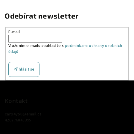
Odebírat newsletter
E-mail
Vložením e-mailu souhlasíte s
podmínkami ochrany osobních
údajů
Přihlásit se
Z
á
p
Kontakt
a
carp4you
@
email.cz
t
420776845395
í