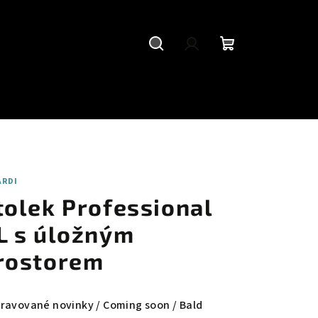
Hledat
Přihlášení
Nákupní
košík
ARDI
tolek Professional
L s úložným
rostorem
pravované novinky / Coming soon / Bald