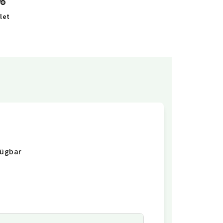
let
fügbar