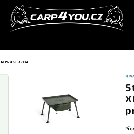
NÝM PROSTOREM
MIV
S
X
p
Při