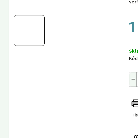
ver
1
Měr
cen
Sk
Kód
−
Ti