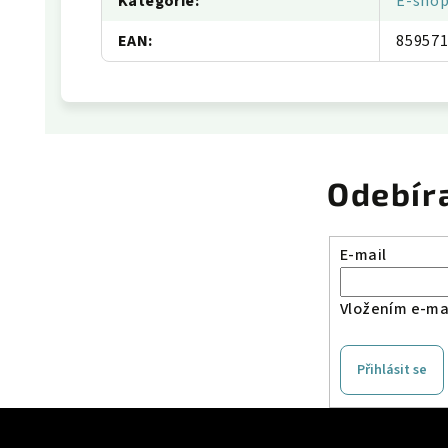
Kategorie
:
E-sho
EAN
:
85957
Odebír
E-mail
Vložením e-mai
Přihlásit se