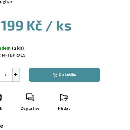
fügbar
 199 Kč
/ ks
ná
a:
ladem
(2 ks)
:
M-TBPRXLS
+
Do košíku
sk
Zeptat se
Hlídat