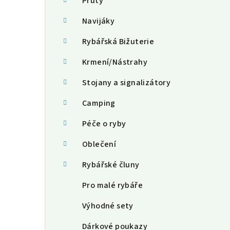
a
Pruty
n
Navijáky
n
Rybářská Bižuterie
í
Krmení/Nástrahy
p
Stojany a signalizátory
a
Camping
n
Péče o ryby
e
Oblečení
l
Rybářské čluny
Pro malé rybáře
Výhodné sety
Dárkové poukazy