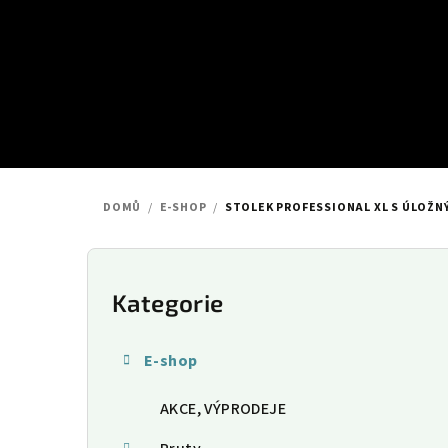
Přejít
na
obsah
DOMŮ
/
E-SHOP
/
STOLEK PROFESSIONAL XL S ÚLOŽ
P
o
Kategorie
Přeskočit
kategorie
s
E-shop
t
AKCE, VÝPRODEJE
r