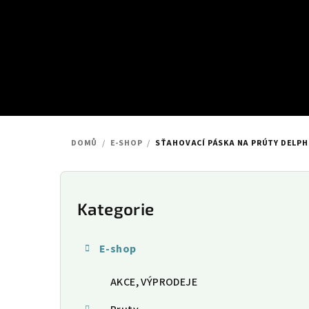
Přejít
na
obsah
DOMŮ
/
E-SHOP
/
SŤAHOVACÍ PÁSKA NA PRÚTY DELPH
P
o
Kategorie
Přeskočit
kategorie
s
E-shop
t
AKCE, VÝPRODEJE
r