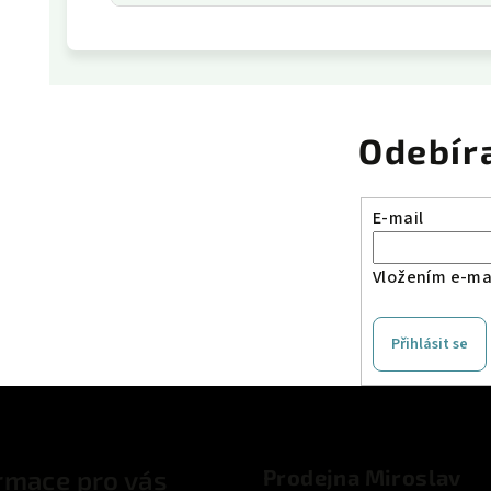
Odebír
E-mail
Vložením e-mai
Přihlásit se
rmace pro vás
Prodejna Miroslav