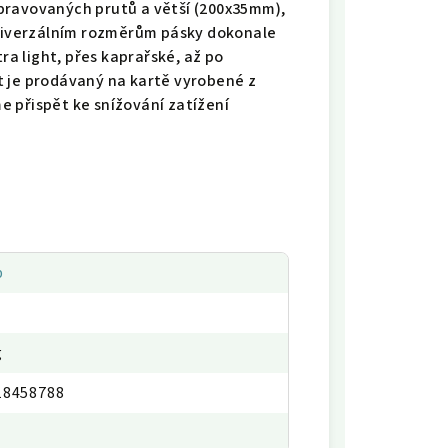
pravovaných prutů a větší (200x35mm),
univerzálním rozměrům pásky dokonale
ra light, přes kaprařské, až po
t je prodávaný na kartě vyrobené z
 přispět ke snížování zatížení
p
g
18458788