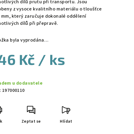
notlivých dílů prutu při transportu. Jsou
obeny z vysoce kvalitního materiálu o tloušťce
5 mm, který zaručuje dokonalé oddělení
otlivých dílů při přepravě.
ožka byla vyprodána…
46 Kč
/ ks
ná
a:
adem u dodavatele
:
197000110
sk
Zeptat se
Hlídat