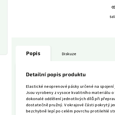
Sdí
Popis
Diskuze
Detailní popis produktu
Elastické neoprenové pásky určené na spojení j
Jsou vyrobeny z vysoce kvalitního materiálu o 
dokonalé oddělení jednotlivých dílů při přepr
dostatečně pružný. V okrajové části pokrytý j
bezchybně lepí po celém povrchu protilehlé str