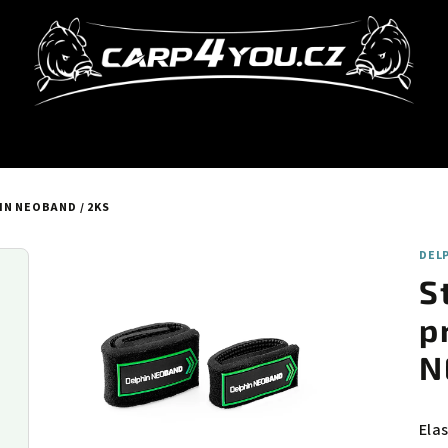
IN NEOBAND / 2KS
DEL
S
p
N
Ela