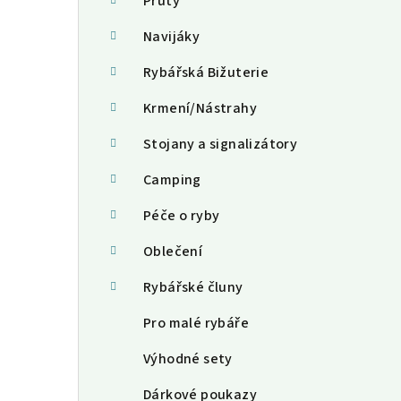
a
Pruty
n
Navijáky
n
Rybářská Bižuterie
í
Krmení/Nástrahy
p
Stojany a signalizátory
a
Camping
n
Péče o ryby
e
Oblečení
l
Rybářské čluny
Pro malé rybáře
Výhodné sety
Dárkové poukazy