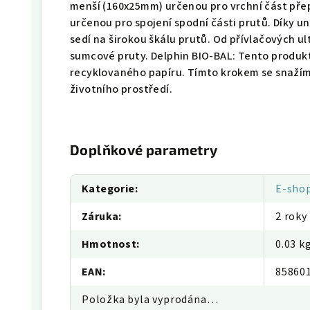
menší (160x25mm) určenou pro vrchní část pře
určenou pro spojení spodní části prutů. Díky 
sedí na širokou škálu prutů. Od přívlačových ult
sumcové pruty. Delphin BIO-BAL: Tento produk
recyklovaného papíru. Tímto krokem se snažíme
životního prostředí.
Doplňkové parametry
Kategorie
:
E-sho
Záruka
:
2 roky
Hmotnost
:
0.03 k
EAN
:
85860
Položka byla vyprodána…