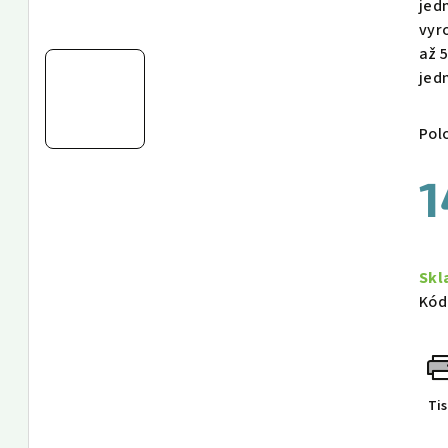
jed
vyr
až 
jedn
Pol
1
Měr
cen
Skl
Kód
Ti