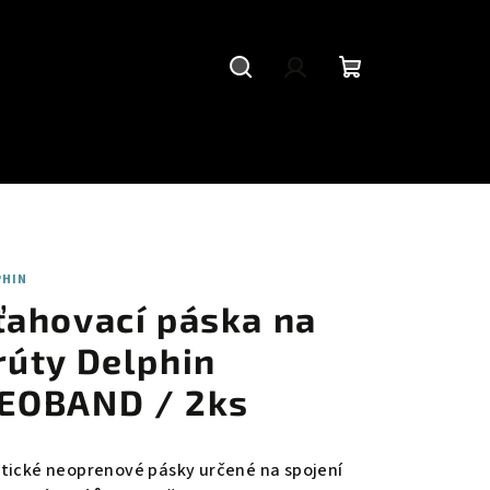
Hledat
Přihlášení
Nákupní
košík
PHIN
ťahovací páska na
rúty Delphin
EOBAND / 2ks
stické neoprenové pásky určené na spojení