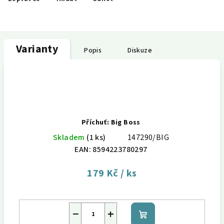
Varianty
Popis
Diskuze
Příchuť: Big Boss
Skladem
(1 ks)
147290/BIG
EAN:
8594223780297
179 Kč
/ ks
−
+
Do