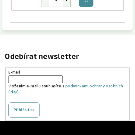
Do
košíku
Odebírat newsletter
E-mail
Vložením e-mailu souhlasíte s
podmínkami ochrany osobních
údajů
Přihlásit se
Z
á