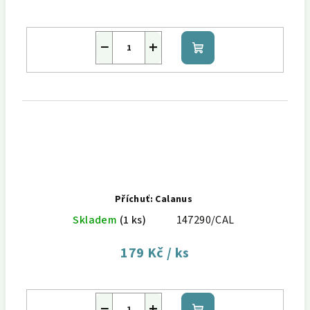
−
+
Do
košíku
Příchuť: Calanus
Skladem
(1 ks)
147290/CAL
179 Kč
/ ks
−
+