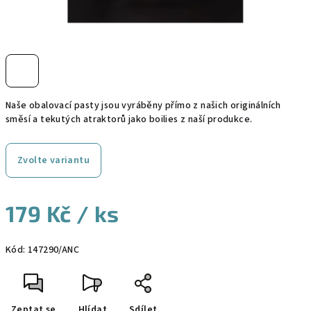
Naše obalovací pasty jsou vyráběny přímo z našich originálních
směsí a tekutých atraktorů jako boilies z naší produkce.
Zvolte variantu
179 Kč
/ ks
Měrná
Kód:
147290/ANC
cena:
Zeptat se
Hlídat
Sdílet