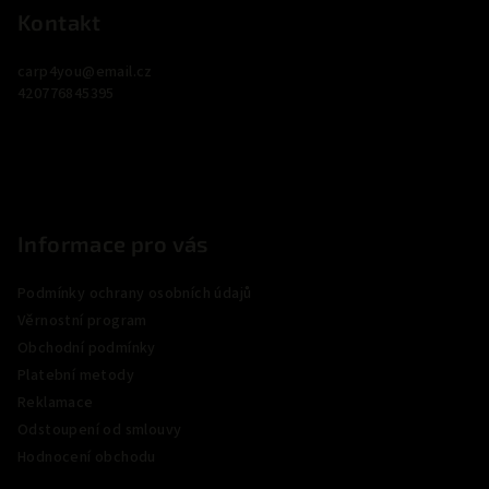
p
Kontakt
a
carp4you
@
email.cz
t
420776845395
í
Informace pro vás
Podmínky ochrany osobních údajů
Věrnostní program
Obchodní podmínky
Platební metody
Reklamace
Odstoupení od smlouvy
Hodnocení obchodu