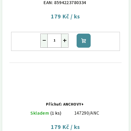
EAN:
8594223780334
179 Kč
/ ks
−
+
Do
košíku
Příchuť: ANCHOVY+
Skladem
(1 ks)
147290/ANC
179 Kč
/ ks