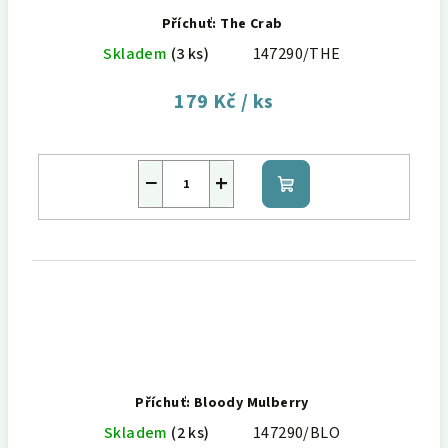
Příchuť: The Crab
Skladem
(3 ks)
147290/THE
179 Kč
/ ks
−
+
Do
košíku
Příchuť: Bloody Mulberry
Skladem
(2 ks)
147290/BLO