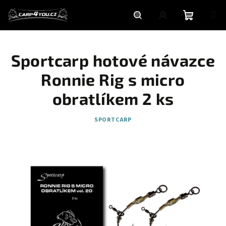
Přejít
na
obsah
Nákupní
Hledat
Přihlášení
Sportcarp hotové návazce
košík
Ronnie Rig s micro
obratlíkem 2 ks
SPORTCARP