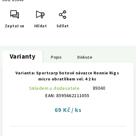
Kód:
89040
cena:
Zeptat se
Hlídat
Sdílet
Varianty
Popis
Diskuze
Varianta: Sportcarp hotové návazce Ronnie Rig s
micro obratlíkem vel. 4 2 ks
Skladem u dodavatele
89040
EAN:
8595662111055
69 Kč
/ ks