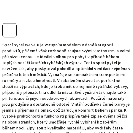
Spací pytel WASABI je vstupním modelem v dané kategorii
produktů, přičemž však rozhodně zaujme svými vlastnostmi a velmi
příznivou cenou. Je ideální volbou pro pobyt v přírodě během
teplých nocí či kratších rybářských výprav. Tento spací pytel je
navržen tak, aby poskytoval pohodlí a optimální ventilaci zejména v
průběhu letních měsíců. Vyznačuje se kompaktními transportními
rozměry a nízkou hmotností. V zabaleném stavu tak perfektně
slouží na výpravách, kde je třeba mít co nejméně rybářské výbavy,
případně ji přenášet na odlehlá místa. Své využití však najde také
při turistice či jiných outdoorových aktivitách. Použité materiály
jsou prodyšné a dostatečně odolné. Vnitřní podšívka černé barvy je
jemná a příjemná na omak, což zaručuje komfort během spánku. K
vysoké praktičnosti a funkčnosti přispívá také zip se dvěma běžci
na obou stranách, který umožňuje rychlé vybíhání k záběrům
během noci. Zipy jsou z kvalitního materiálu, aby vydržely časté