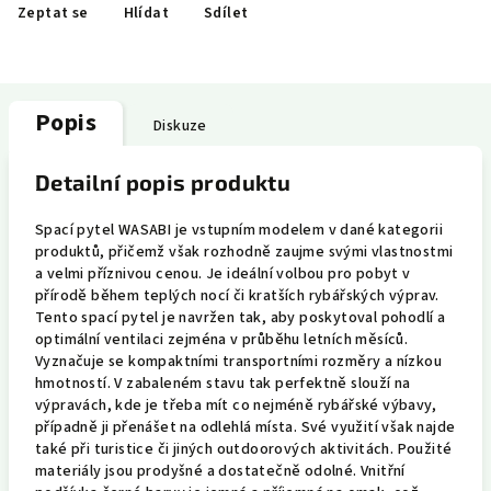
Zeptat se
Hlídat
Sdílet
Popis
Diskuze
Detailní popis produktu
Spací pytel WASABI je vstupním modelem v dané kategorii
produktů, přičemž však rozhodně zaujme svými vlastnostmi
a velmi příznivou cenou. Je ideální volbou pro pobyt v
přírodě během teplých nocí či kratších rybářských výprav.
Tento spací pytel je navržen tak, aby poskytoval pohodlí a
optimální ventilaci zejména v průběhu letních měsíců.
Vyznačuje se kompaktními transportními rozměry a nízkou
hmotností. V zabaleném stavu tak perfektně slouží na
výpravách, kde je třeba mít co nejméně rybářské výbavy,
případně ji přenášet na odlehlá místa. Své využití však najde
také při turistice či jiných outdoorových aktivitách. Použité
materiály jsou prodyšné a dostatečně odolné. Vnitřní