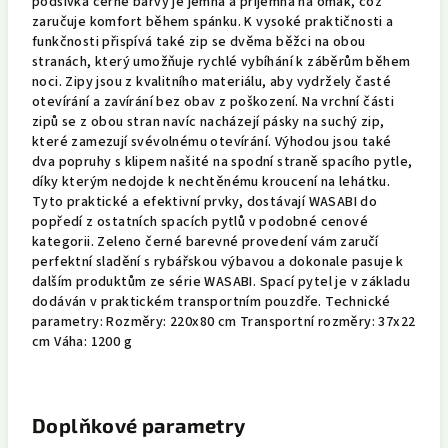
podšívka černé barvy je jemná a příjemná na omak, což
zaručuje komfort během spánku. K vysoké praktičnosti a
funkčnosti přispívá také zip se dvěma běžci na obou
stranách, který umožňuje rychlé vybíhání k záběrům během
noci. Zipy jsou z kvalitního materiálu, aby vydržely časté
otevírání a zavírání bez obav z poškození. Na vrchní části
zipů se z obou stran navíc nacházejí pásky na suchý zip,
které zamezují svévolnému otevírání. Výhodou jsou také
dva popruhy s klipem našité na spodní straně spacího pytle,
díky kterým nedojde k nechtěnému kroucení na lehátku.
Tyto praktické a efektivní prvky, dostávají WASABI do
popředí z ostatních spacích pytlů v podobné cenové
kategorii. Zeleno černé barevné provedení vám zaručí
perfektní sladění s rybářskou výbavou a dokonale pasuje k
dalším produktům ze série WASABI. Spací pytel je v základu
dodáván v praktickém transportním pouzdře. Technické
parametry: Rozměry: 220x80 cm Transportní rozměry: 37x22
cm Váha: 1200 g
Doplňkové parametry