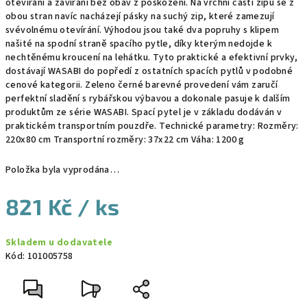
otevírání a zavírání bez obav z poškození. Na vrchní části zipů se z
obou stran navíc nacházejí pásky na suchý zip, které zamezují
svévolnému otevírání. Výhodou jsou také dva popruhy s klipem
našité na spodní straně spacího pytle, díky kterým nedojde k
nechtěnému kroucení na lehátku. Tyto praktické a efektivní prvky,
dostávají WASABI do popředí z ostatních spacích pytlů v podobné
cenové kategorii. Zeleno černé barevné provedení vám zaručí
perfektní sladění s rybářskou výbavou a dokonale pasuje k dalším
produktům ze série WASABI. Spací pytel je v základu dodáván v
praktickém transportním pouzdře. Technické parametry: Rozměry:
220x80 cm Transportní rozměry: 37x22 cm Váha: 1200 g
Položka byla vyprodána…
821 Kč
/ ks
Měrná
Skladem u dodavatele
cena:
Kód:
101005758