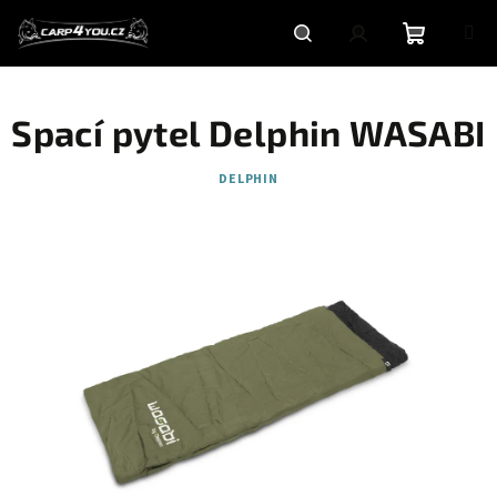
Přejít
na
obsah
Nákupní
Hledat
Přihlášení
Spací pytel Delphin WASABI
košík
DELPHIN