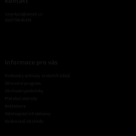
p
Kontakt
a
carp4you
@
email.cz
t
420776845395
í
Informace pro vás
Podmínky ochrany osobních údajů
Věrnostní program
Obchodní podmínky
Platební metody
Reklamace
Odstoupení od smlouvy
Hodnocení obchodu