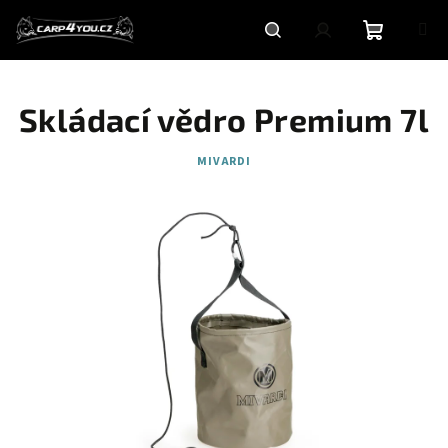
Přejít
na
obsah
Nákupní
Hledat
Přihlášení
Skládací vědro Premium 7l
košík
MIVARDI