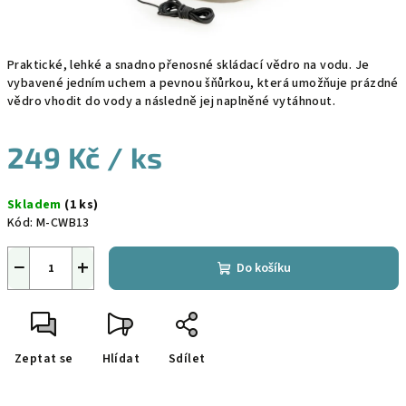
Praktické, lehké a snadno přenosné skládací vědro na vodu. Je
vybavené jedním uchem a pevnou šňůrkou, která umožňuje prázdné
vědro vhodit do vody a následně jej naplněné vytáhnout.
249 Kč
/ ks
Měrná
Skladem
(1 ks)
cena:
Kód:
M-CWB13
−
+
Do košíku
Zeptat se
Hlídat
Sdílet