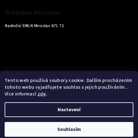
Prodejna Miroslav
Radniční 598/6 Miroslav 671 72
Tento web používá soubory cookie. Dalším procházením
tohoto webu vyjadřujete souhlas s jejich používáním..
Více informací
zde
.
Nastavení
Copyright 2026
Carp4You
. Všechna práva vyhrazena.
Souhlasím
Vytvořil Shoptet