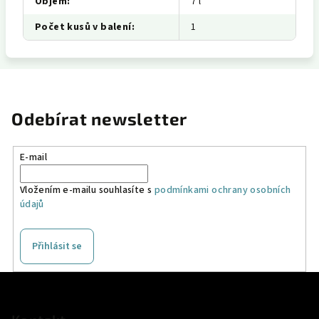
Objem
:
7 l
Počet kusů v balení
:
1
Odebírat newsletter
E-mail
Vložením e-mailu souhlasíte s
podmínkami ochrany osobních
údajů
Přihlásit se
Z
á