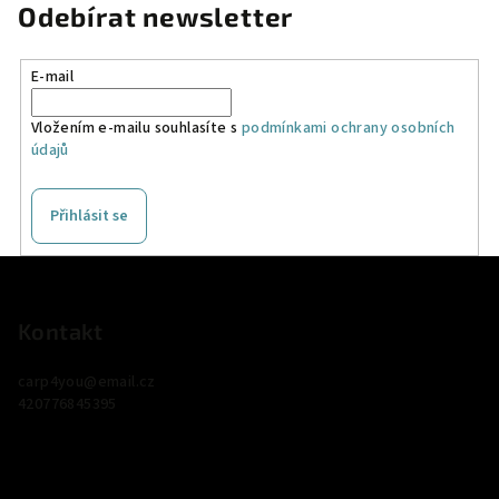
Odebírat newsletter
E-mail
Vložením e-mailu souhlasíte s
podmínkami ochrany osobních
údajů
Přihlásit se
Z
á
p
Kontakt
a
carp4you
@
email.cz
t
420776845395
í