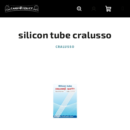
Přejít
na
obsah
Nákupní
Hledat
Přihlášení
silicon tube cralusso
košík
CRALUSSO