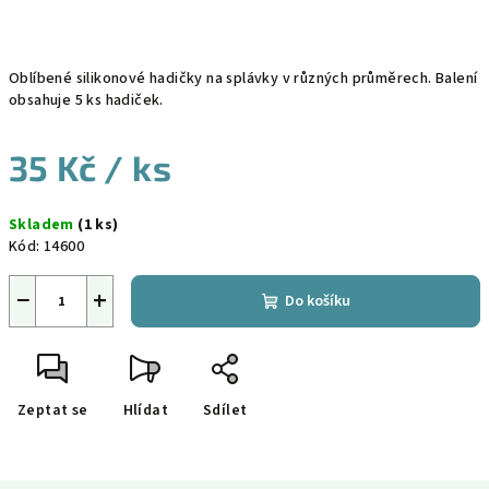
Oblíbené silikonové hadičky na splávky v různých průměrech. Balení
obsahuje 5 ks hadiček.
35 Kč
/ ks
Měrná
Skladem
(1 ks)
cena:
Kód:
14600
−
+
Do košíku
Zeptat se
Hlídat
Sdílet