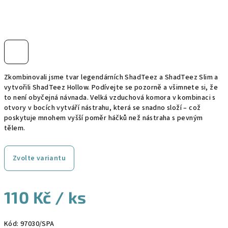
Zkombinovali jsme tvar legendárních ShadTeez a ShadTeez Slim a
vytvořili ShadTeez Hollow. Podívejte se pozorně a všimnete si, že
to není obyčejná návnada. Velká vzduchová komora v kombinaci s
otvory v bocích vytváří nástrahu, která se snadno složí – což
poskytuje mnohem vyšší poměr háčků než nástraha s pevným
tělem.
Zvolte variantu
110 Kč
/ ks
Měrná
Kód:
97030/SPA
cena: