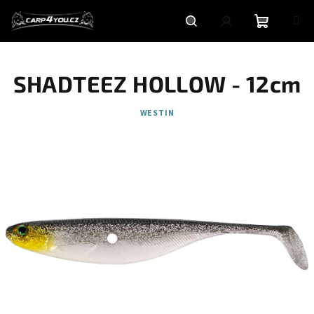
Přejít
na
obsah
Nákupní
Hledat
Přihlášení
SHADTEEZ HOLLOW - 12cm
košík
WESTIN