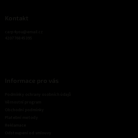
Z
á
p
Kontakt
a
carp4you
@
email.cz
t
420776845395
í
Informace pro vás
Podmínky ochrany osobních údajů
Věrnostní program
Obchodní podmínky
Platební metody
Reklamace
Odstoupení od smlouvy