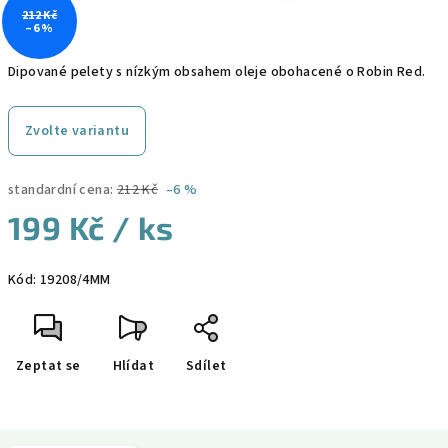
212 Kč
–6 %
Dipované pelety s nízkým obsahem oleje obohacené o Robin Red.
Zvolte variantu
standardní cena:
212 Kč
–6 %
199 Kč
/ ks
Měrná
Kód:
19208/4MM
cena:
Zeptat se
Hlídat
Sdílet