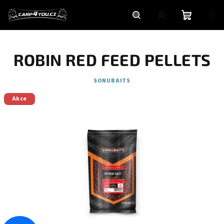
Přejít
na
obsah
Nákupní
Hledat
Přihlášení
ROBIN RED FEED PELLETS
košík
SONUBAITS
Akce