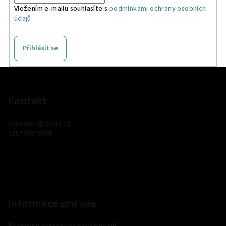
Vložením e-mailu souhlasíte s
podmínkami ochrany osobních
údajů
Přihlásit se
Z
á
p
Kontakt
a
carp4you
@
email.cz
t
420776845395
í
Informace pro vás