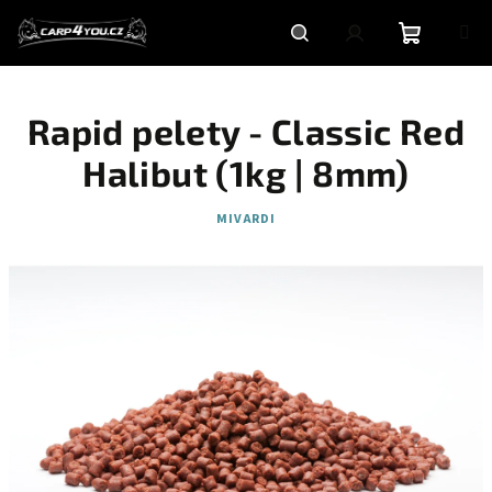
Přejít
na
obsah
Nákupní
Hledat
Přihlášení
Rapid pelety - Classic Red
košík
Halibut (1kg | 8mm)
MIVARDI