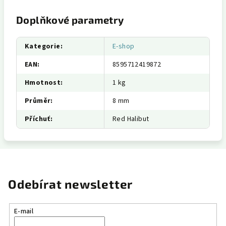
Doplňkové parametry
Kategorie
:
E-shop
EAN
:
8595712419872
Hmotnost
:
1 kg
Průměr
:
8 mm
Příchuť
:
Red Halibut
Odebírat newsletter
E-mail