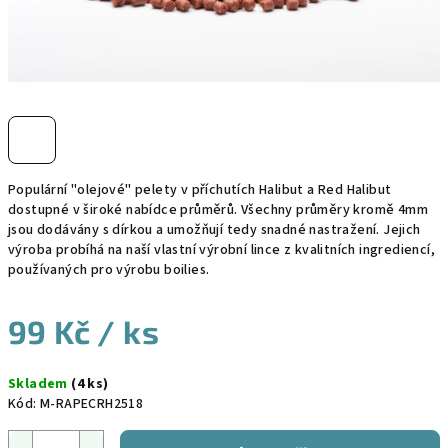
Populární "olejové" pelety v příchutích Halibut a Red Halibut
dostupné v široké nabídce průměrů. Všechny průměry kromě 4mm
jsou dodávány s dírkou a umožňují tedy snadné nastražení. Jejich
výroba probíhá na naší vlastní výrobní lince z kvalitních ingrediencí,
používaných pro výrobu boilies.
99 Kč
/ ks
Měrná
Skladem
(4 ks)
cena:
Kód:
M-RAPECRH2518