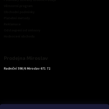
Podmínky ochrany osobních údajů
Věrnostní program
Obchodní podmínky
Platební metody
Reklamace
Odstoupení od smlouvy
Hodnocení obchodu
Prodejna Miroslav
Radniční 598/6 Miroslav 671 72