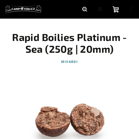
Přejít
na
obsah
Nákupní
Hledat
Přihlášení
Rapid Boilies Platinum -
košík
Sea (250g | 20mm)
MIVARDI