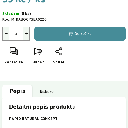
Měrná
Skladem
(5 ks)
cena:
Kód:
M-RABOCPSEA0220
−
+
Do košíku
Zeptat se
Hlídat
Sdílet
Popis
Diskuze
Detailní popis produktu
RAPID NATURAL CONCEPT