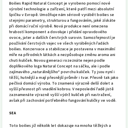
Boilies Rapid Natural Concept je vyrobeno pomocí nové
výrobní technologie a zařízení, které patří mezi absolutní
špičku v Evropě. Umožňuje nám sériově vyrábět boilies se
stejnými parametry, strukturou a fungováním, jaké získáte
při domácí ruční výrobě. Nová produkce není omezena
hrubostí komponent a dovoluje i přidání opravdového
ovoce, jater a dalších čerstvých surovin. Samozřejmostí je
používání čerstvých vajec ve všech vyráběných řadách
boilies. Konzervace a stabilizace je postavena v maximální
míře na přírodních látkách a nezpůsobuje změnu aroma ani
chuti kuliček. Novou generaci rozeznáte nejen podle
doplňkového loga Natural Concept na sáčku, ale i podle
zajímavého „naturálnějšího“ povrchu kuliček. Ty jsou nyní i
těžší, hutnější a mají přesnější průměr i tvar. Přesně tak jako
pečlivá domácí výroba. To znamená výrazně delší dolet a
vyšší přesnost při vnadění kobrou. V neposlední řadě jistě
zaznamenáte výrazně vyšší výdrž kuliček při nastražení,
avšak při zachování potřebného fungování kuličky ve vodě.
SEA
Toto boilies již několik let dokazuje na mnoha těžkých a