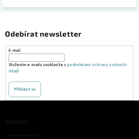
Odebírat newsletter
E-mail
Vložením e-mailu souhlasíte s
podmínkami ochrany osobních
údajů
Přihlásit se
Z
á
p
Kontakt
a
carp4you
@
email.cz