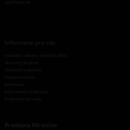
t
420776845395
í
Informace pro vás
Podmínky ochrany osobních údajů
Věrnostní program
Obchodní podmínky
Platební metody
Reklamace
Odstoupení od smlouvy
Hodnocení obchodu
Prodejna Miroslav