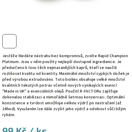
Jestliže hledáte nástrahu bez kompromisů, zvolte Rapid Champion
Platinum. Jsou v něm použity nejlepší dostupné ingredience. Je
předurčeno k lovu těch nejmazanějších kaprů, kteří se naučili
rozlišovat kvalitu od kvantity. Maximální množství sypkých složek je
před výrobou extrudováno. Toto boilies obsahuje velké množství
kvalitních tekutých potrav včetně nových vynikajících esencí
"Made in UK" a esenciálních olejů. Použití R-FACTORu zajišťuje
dokonalou stabilizaci a mimořádně šetrnou konzervaci. Optimální
konzistence a tvrdost umožňuje velkou výdrž po nastražení (až
24hod). Vysušením lze dále zvýšit jeho výdrž a odolnost vůči bílým
rybám.
99 Kč
/ ks