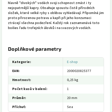
hlavně "divokých" vodách svoji schopnost zmást i ty
nejopatrnější kapry. Obsahuje spoustu čistě přírodních
složek, které velké ryby s oblibou vyhledávají. Připomíná jim
proto přirozenou potravu a kapři při jeho konzumaci
ztrácejí všechna podezření. Každý rok zaznamenává toto
boilies řadu trofejních úlovků i na svazových vodách.
Doplňkové parametry
Kategorie
:
E-shop
EAN
:
2000020825377
Hmotnost
:
0,25 kg
Počet kusů v balení
:
1
Průměr
:
20 mm
Příchuť
:
Sea