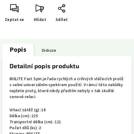
Zeptat se
Hlídat
Sdílet
Popis
Diskuze
Detailní popis produktu
BIXLITE Fast Spin je řada rychlých a citlivých vláčecích prutů
s velmi univerzálním spektrem použití. V rámci této nabídky
najdete pruty, které nikdy předtím nebyly v tak skvělé
cenové relaci.
Vrhací zátěž (g) :
18
Délka (cm) :
225
Transportní délka (cm) :
121
Počet dílů (ks) :
2