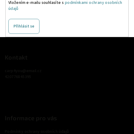
Vložením e-mailu souhlasíte s
podmínkami ochrany osobních
údajů
Přihlásit se
Z
á
p
Kontakt
a
carp4you
@
email.cz
t
420776845395
í
Informace pro vás
Podmínky ochrany osobních údajů