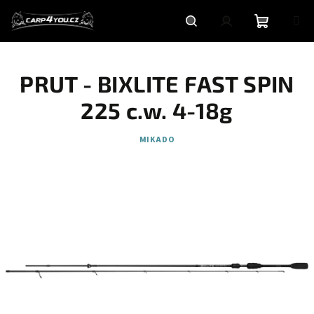
Přejít
na
obsah
Nákupní
Hledat
Přihlášení
PRUT - BIXLITE FAST SPIN
košík
225 c.w. 4-18g
MIKADO