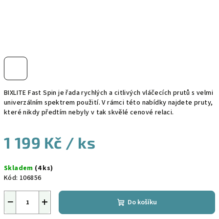
BIXLITE Fast Spin je řada rychlých a citlivých vláčecích prutů s velmi
univerzálním spektrem použití. V rámci této nabídky najdete pruty,
které nikdy předtím nebyly v tak skvělé cenové relaci.
1 199 Kč
/ ks
Měrná
Skladem
(4 ks)
cena:
Kód:
106856
−
+
Do košíku