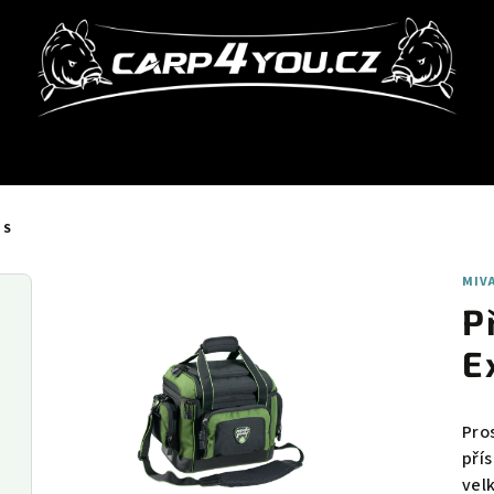
 S
MIV
P
E
Pro
přís
vel