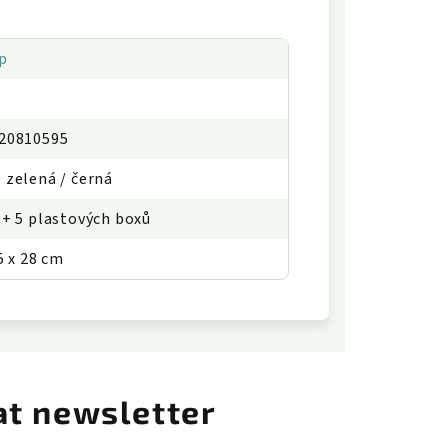
p
20810595
 zelená / černá
 + 5 plastových boxů
5 x 28 cm
at newsletter