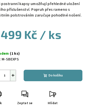
ři postranní kapsy umožňují přehledné uložení
šího příslušenství. Popruh přes rameno s
litním polstrováním zaručuje pohodlné nošení.
 499 Kč
/ ks
ná
a:
ladem
(1 ks)
:
M-SBEXPS
+
Do košíku
sk
Zeptat se
Hlídat