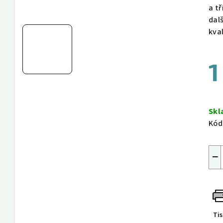
a t
dal
kva
1
Měr
cen
Sk
Kód
−
Ti