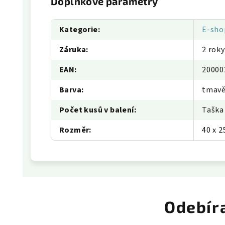
Doplňkové parametry
Kategorie
:
E-sho
Záruka
:
2 roky
EAN
:
20000
Barva
:
tmavě
Počet kusů v balení
:
Taška
Rozměr
:
40 x 2
Odebír