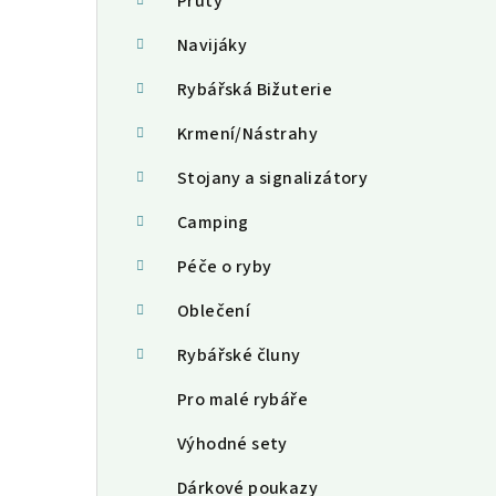
a
Pruty
n
Navijáky
n
Rybářská Bižuterie
í
Krmení/Nástrahy
p
Stojany a signalizátory
a
Camping
n
Péče o ryby
e
Oblečení
l
Rybářské čluny
Pro malé rybáře
Výhodné sety
Dárkové poukazy