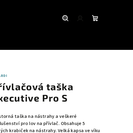
Hledat
Přihlášení
Nákupní
košík
ARDI
řívlačová taška
xecutive Pro S
storná taška na nástrahy a veškeré
lušenství pro lov na přívlač. Obsahuje 5
kých krabiček na nástrahy. Velká kapsa ve víku