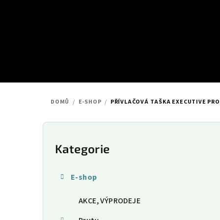
Přejít
na
obsah
DOMŮ
/
E-SHOP
/
PŘÍVLAČOVÁ TAŠKA EXECUTIVE PRO
P
o
Kategorie
Přeskočit
kategorie
s
E-shop
t
AKCE, VÝPRODEJE
r