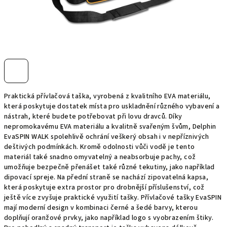
Praktická přívlačová taška, vyrobená z kvalitního EVA materiálu,
která poskytuje dostatek místa pro uskladnění různého vybavení a
nástrah, které budete potřebovat při lovu dravců. Díky
nepromokavému EVA materiálu a kvalitně svařeným švům, Delphin
EvaSPIN WALK spolehlivě ochrání veškerý obsah i v nepříznivých
deštivých podmínkách. Kromě odolnosti vůči vodě je tento
materiál také snadno omyvatelný a neabsorbuje pachy, což
umožňuje bezpečně přenášet také různé tekutiny, jako například
dipovací spreje. Na přední straně se nachází zipovatelná kapsa,
která poskytuje extra prostor pro drobnější příslušenství, což
ještě více zvyšuje praktické využití tašky. Přívlačové tašky EvaSPIN
mají moderní design v kombinaci černé a šedé barvy, kterou
doplňují oranžové prvky, jako například logo s vyobrazením štiky.