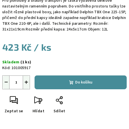
Pro pohodlný a snadný transport je taška vybavena délkově
nastavitelným ramenním popruhem. Do vnitřního prostoru tašky lze
uložit různé plastové boxy, jako například Delphin TBX One 225-15P,
přičemž do přední kapsy ideálně zapadne například krabice Delphin
TBX One 210-6P, ale i další. Technické parametry: Rozměr:
31x21x19cm Rozměr přední kapsa: 24x5x17cm Objem: 12L
423 Kč
/ ks
Měrná
Skladem
(1 ks)
cena:
Kód:
101005917
−
+
Do košíku
Zeptat se
Hlídat
Sdílet