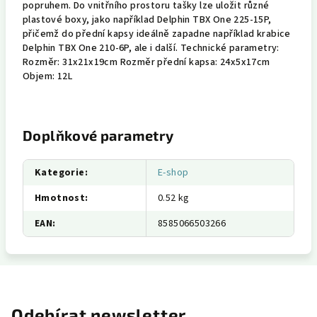
popruhem. Do vnitřního prostoru tašky lze uložit různé
plastové boxy, jako například Delphin TBX One 225-15P,
přičemž do přední kapsy ideálně zapadne například krabice
Delphin TBX One 210-6P, ale i další. Technické parametry:
Rozměr: 31x21x19cm Rozměr přední kapsa: 24x5x17cm
Objem: 12L
Doplňkové parametry
Kategorie
:
E-shop
Hmotnost
:
0.52 kg
EAN
:
8585066503266
Odebírat newsletter