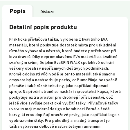
Popis
Diskuze
Detailní popis produktu
Praktická přívlačová taška, vyrobená z kvalitního EVA
materiálu, která poskytuje dostatek místa pro uskladnění
různého vybavení a nástrah, které budete potřebovat při
lovu dravců. Díky nepromokavému EVA materiálu a kvalitně
svařeným švům, Delphin EvaSPIN WALK spolehlivě ochrání
veškerý obsah i v nepříznivých deštivých podmínkách.
Kromě odolnosti vůči vodě je tento materiál také snadno
omyvatelný a neabsorbuje pachy, což umožňuje bezpečně
přenášet také různé tekutiny, jako například dipovací
spreje. Na přední straně se nachází zipovatelná kapsa, která
poskytuje extra prostor pro drobnější příslušenství, což
ještě více zvyšuje praktické využití tašky. Přívlačové tašky
EvaSPIN mají moderní design v kombinaci černé a šedé
barvy, kterou doplňují oranžové prvky, jako například logo s
vyobrazením štiky. Pro pohodlný a snadný transport je
taška vybavena délkově nastavitelným ramenním