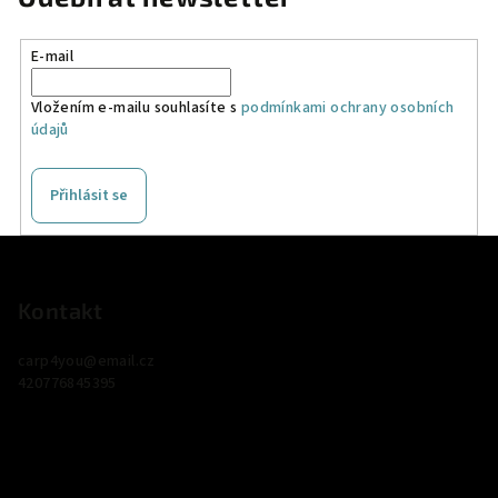
E-mail
Vložením e-mailu souhlasíte s
podmínkami ochrany osobních
údajů
Přihlásit se
Z
á
p
Kontakt
a
carp4you
@
email.cz
t
420776845395
í