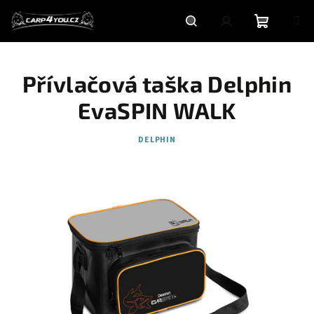
Přejít
na
obsah
Nákupní
Hledat
Přihlášení
Přívlačová taška Delphin
košík
EvaSPIN WALK
DELPHIN