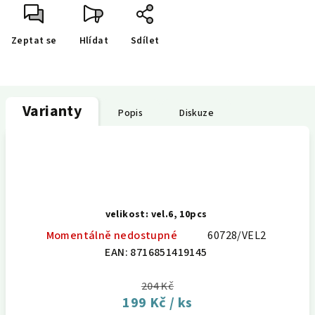
Zeptat se
Hlídat
Sdílet
Varianty
Popis
Diskuze
velikost: vel.6, 10pcs
Momentálně nedostupné
60728/VEL2
EAN:
8716851419145
204 Kč
199 Kč
/ ks