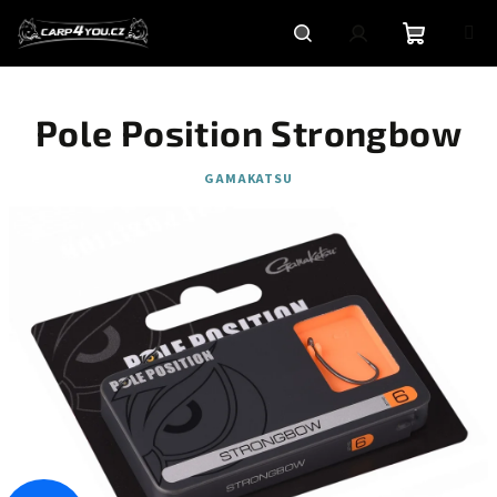
Přejít
na
obsah
Nákupní
Hledat
Přihlášení
Pole Position Strongbow
košík
GAMAKATSU