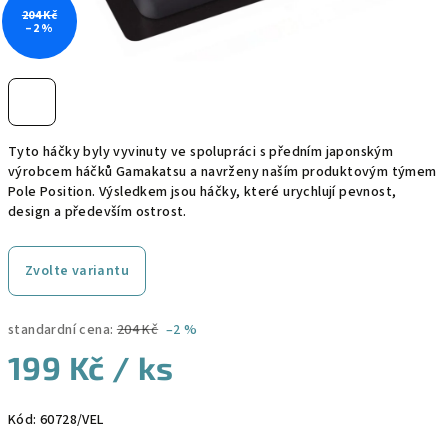
204 Kč
–2 %
Tyto háčky byly vyvinuty ve spolupráci s předním japonským
výrobcem háčků Gamakatsu a navrženy naším produktovým týmem
Pole Position.
Výsledkem jsou háčky, které urychlují pevnost,
design a především ostrost.
Zvolte variantu
standardní cena:
204 Kč
–2 %
199 Kč
/ ks
Měrná
Kód:
60728/VEL
cena: