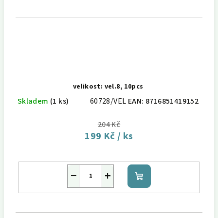
velikost: vel.8, 10pcs
Skladem
(1 ks)
60728/VEL
EAN:
8716851419152
204 Kč
199 Kč
/ ks
−
+
Do
košíku