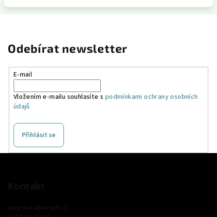
Odebírat newsletter
E-mail
Vložením e-mailu souhlasíte s
podmínkami ochrany osobních
údajů
Přihlásit se
Z
á
p
Kontakt
a
carp4you
@
email.cz
t