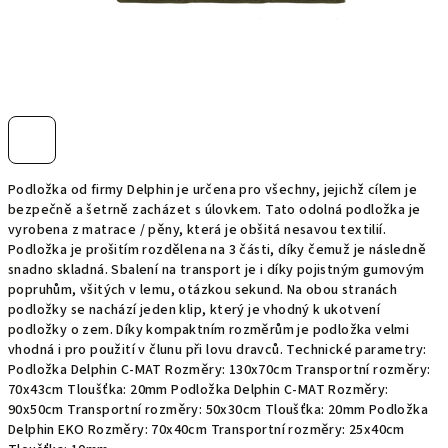
Podložka od firmy Delphin je určena pro všechny, jejichž cílem je
bezpečně a šetrně zacházet s úlovkem. Tato odolná podložka je
vyrobena z matrace / pěny, která je obšitá nesavou textilií.
Podložka je prošitím rozdělena na 3 části, díky čemuž je následně
snadno skladná. Sbalení na transport je i díky pojistným gumovým
popruhům, všitých v lemu, otázkou sekund. Na obou stranách
podložky se nachází jeden klip, který je vhodný k ukotvení
podložky o zem. Díky kompaktním rozměrům je podložka velmi
vhodná i pro použití v člunu při lovu dravců. Technické parametry:
Podložka Delphin C-MAT Rozměry: 130x70cm Transportní rozměry:
70x43cm Tloušťka: 20mm Podložka Delphin C-MAT Rozměry:
90x50cm Transportní rozměry: 50x30cm Tloušťka: 20mm Podložka
Delphin EKO Rozměry: 70x40cm Transportní rozměry: 25x40cm