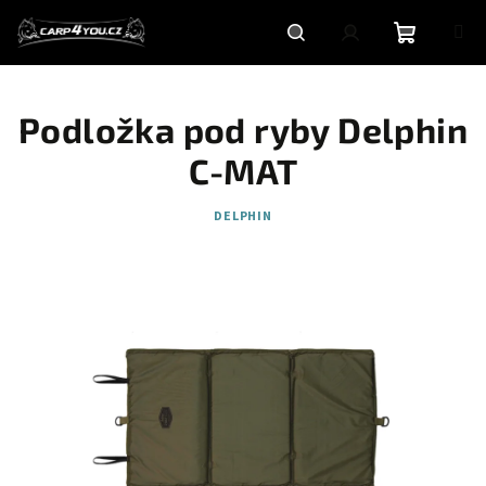
Přejít
na
obsah
Nákupní
Hledat
Přihlášení
Podložka pod ryby Delphin
košík
C-MAT
DELPHIN