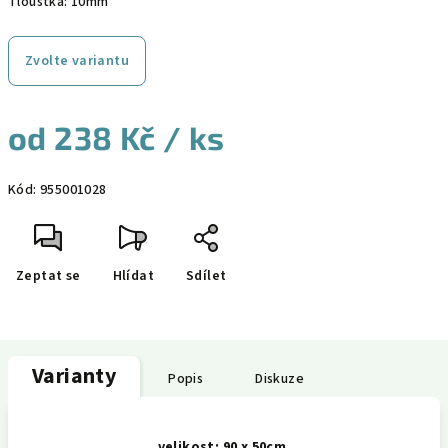
Tloušťka: 10mm
Zvolte variantu
od
238 Kč
/ ks
Měrná
Kód:
955001028
cena:
Zeptat se
Hlídat
Sdílet
Varianty
Popis
Diskuze
velikost: 90 x 50cm