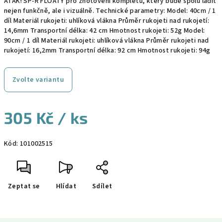
ATAK! SP-R FLOATY pro zhotovení kompletu, který bude spolu ladit
nejen funkčně, ale i vizuálně. Technické parametry: Model: 40cm / 1
díl Materiál rukojeti: uhlíková vlákna Průměr rukojeti nad rukojetí:
14,6mm Transportní délka: 42 cm Hmotnost rukojeti: 52g Model:
90cm / 1 díl Materiál rukojeti: uhlíková vlákna Průměr rukojeti nad
rukojetí: 16,2mm Transportní délka: 92 cm Hmotnost rukojeti: 94g
Zvolte variantu
305 Kč
/ ks
Měrná
Kód:
101002515
cena:
Zeptat se
Hlídat
Sdílet