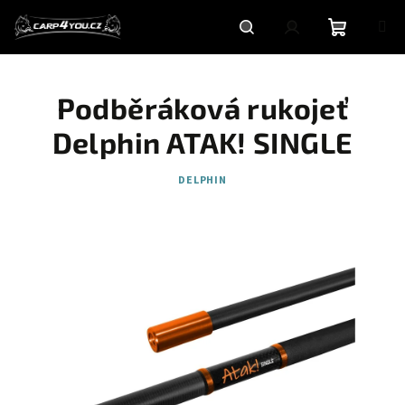
Přejít
na
obsah
Nákupní
Hledat
Přihlášení
Podběráková rukojeť
košík
Delphin ATAK! SINGLE
DELPHIN