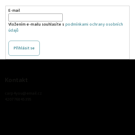
E-mail
Vložením e-mailu souhlasíte s
podmínkami ochrany osobních
údajů
Přihlásit se
Z
á
p
Kontakt
a
carp4you
@
email.cz
t
420776845395
í