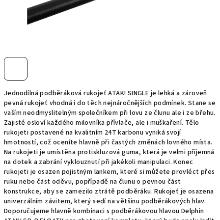
Jednodílná podběráková rukojeť ATAK! SINGLE je lehká a zároveň
pevná rukojeť vhodná i do těch nejnáročnějších podmínek. Stane se
vaším neodmyslitelným společníkem při lovu ze člunu ale i ze břehu.
Zajisté osloví každého milovníka přívlače, ale i muškaření. Tělo
rukojeti postavené na kvalitním 24T karbonu vyniká svojí
hmotností, což oceníte hlavně při častých změnách lovného místa.
Na rukojeti je umístěna protiskluzová guma, která je velmi příjemná
na dotek a zabrání vyklouznutí při jakékoli manipulaci. Konec
rukojeti je osazen pojistným lankem, které si můžete provléct přes
ruku nebo část oděvu, popřípadě na člunu o pevnou část
konstrukce, aby se zamezilo ztrátě podběráku. Rukojeť je osazena
univerzálním závitem, který sedí na většinu podběrákových hlav.
Doporučujeme hlavně kombinaci s podběrákovou hlavou Delphin