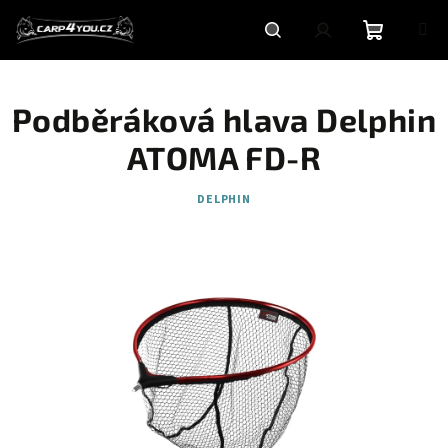
Přejít
na
obsah
Nákupní
Hledat
Přihlášení
Podběráková hlava Delphin
košík
ATOMA FD-R
DELPHIN