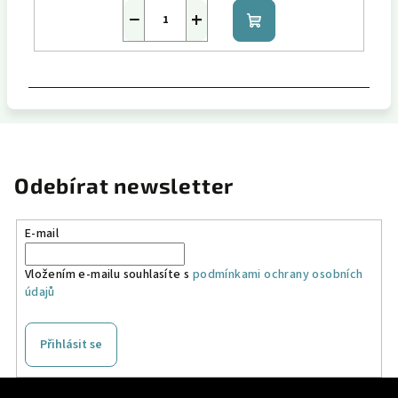
−
+
Do
košíku
Odebírat newsletter
E-mail
Vložením e-mailu souhlasíte s
podmínkami ochrany osobních
údajů
Přihlásit se
Z