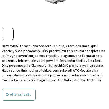
Bezchybně zpracovaná feederová hlava, která dokonale splní
všechny vaše požadavky. Díky preciznímu zpracování nenajdete na
jejím vyhotovení ani jedinou chybičku. Pogumovaná černá síťka je
osazena v lehkém, ale velmi pevném červeném hliníkovém rámu.
Díky pogumování síťka nepřenáší nechtěné pachy a rychleji schne.
Hlava se ideálně hodí pro lehkou sérii rukojetí ATOMA, ale díky
univerzálnímu závitu je vhodná pro většinu prodávaných rukojetí.
Technické parametry: Pogumování: Ano Velikost očka: 10x15mm
Zvolte variantu