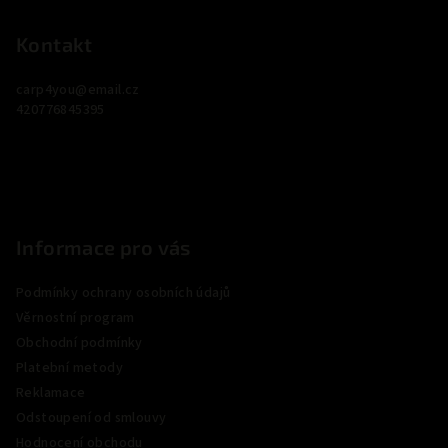
á
p
Kontakt
a
carp4you
@
email.cz
t
420776845395
í
Informace pro vás
Podmínky ochrany osobních údajů
Věrnostní program
Obchodní podmínky
Platební metody
Reklamace
Odstoupení od smlouvy
Hodnocení obchodu