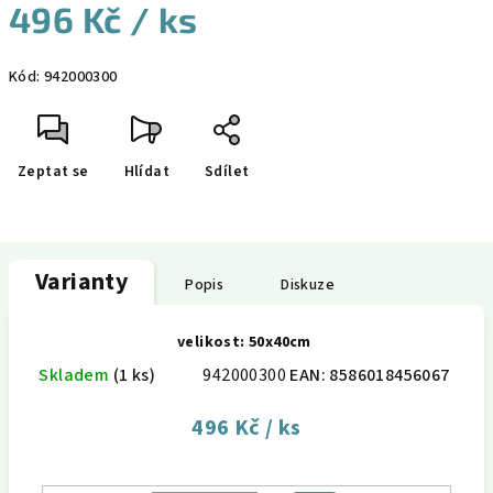
496 Kč
/ ks
Měrná
Kód:
942000300
cena:
Zeptat se
Hlídat
Sdílet
Varianty
Popis
Diskuze
velikost: 50x40cm
Skladem
(1 ks)
942000300
EAN:
8586018456067
496 Kč
/ ks