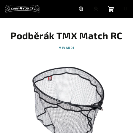
Přejít
na
obsah
Nákupní
Hledat
Přihlášení
Podběrák TMX Match RC
košík
MIVARDI