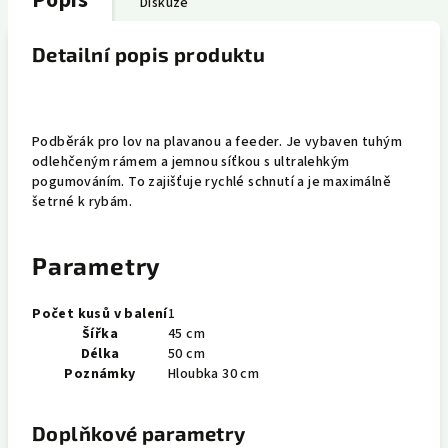
Popis
Diskuze
Detailní popis produktu
Podběrák pro lov na plavanou a feeder. Je vybaven tuhým
odlehčeným rámem a jemnou síťkou s ultralehkým
pogumováním. To zajišťuje rychlé schnutí a je maximálně
šetrné k rybám.
Parametry
Počet kusů v balení
1
Šířka
45 cm
Délka
50 cm
Poznámky
Hloubka 30 cm
Doplňkové parametry