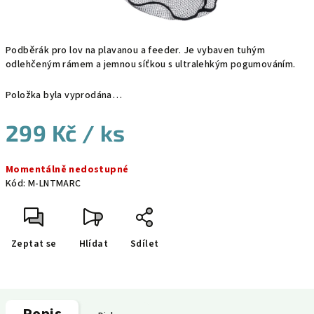
Podběrák pro lov na plavanou a feeder. Je vybaven tuhým
odlehčeným rámem a jemnou síťkou s ultralehkým pogumováním.
Položka byla vyprodána…
299 Kč
/ ks
Měrná
Momentálně nedostupné
cena:
Kód:
M-LNTMARC
Zeptat se
Hlídat
Sdílet