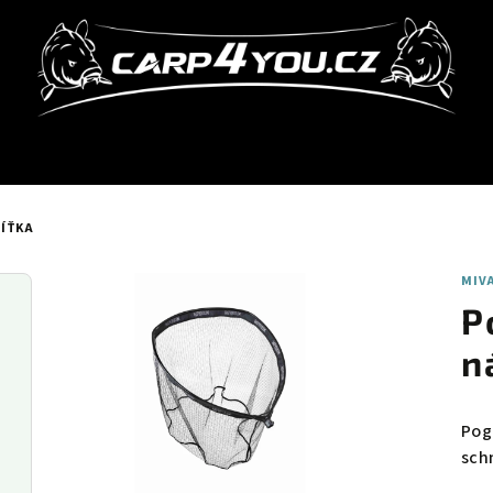
SÍŤKA
MIV
P
n
Pog
sch