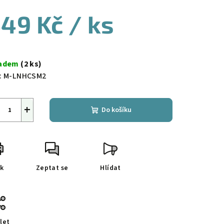
49 Kč
/ ks
ná
a:
ladem
(2 ks)
:
M-LNHCSM2
+
Do košíku
sk
Zeptat se
Hlídat
let