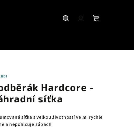
Hledat
Přihlášení
Nákupní
košík
ARDI
odběrák Hardcore -
áhradní síťka
umovaná síťka s velkou životností velmi rychle
ne a nepohlcuje zápach.