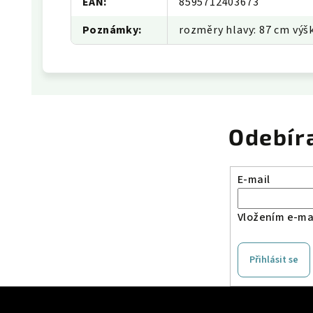
EAN
:
8595712403673
Poznámky
:
rozměry hlavy: 87 cm výš
Odebír
E-mail
Vložením e-mai
Přihlásit se