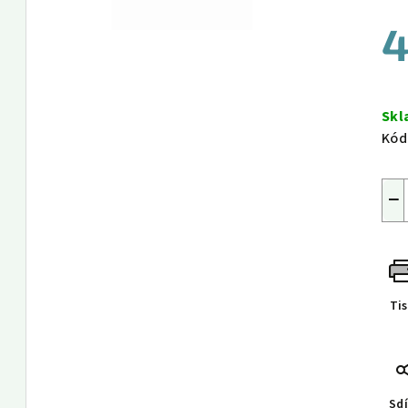
4
Měr
cen
Sk
Kód
−
Ti
Sdí