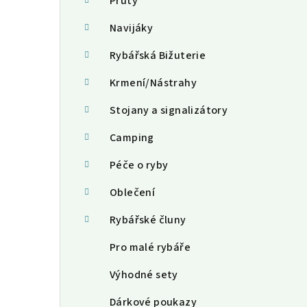
a
Pruty
n
Navijáky
n
Rybářská Bižuterie
í
Krmení/Nástrahy
p
Stojany a signalizátory
a
Camping
n
Péče o ryby
e
Oblečení
l
Rybářské čluny
Pro malé rybáře
Výhodné sety
Dárkové poukazy