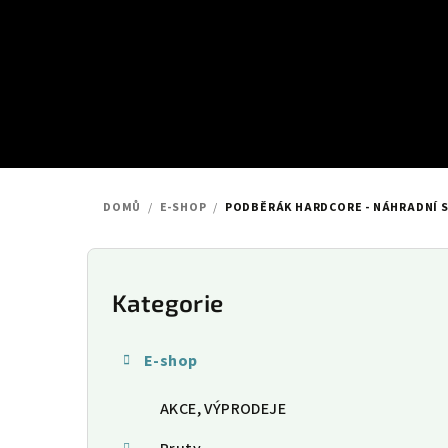
Přejít
na
obsah
DOMŮ
/
E-SHOP
/
PODBĚRÁK HARDCORE - NÁHRADNÍ 
P
o
Kategorie
Přeskočit
kategorie
s
E-shop
t
AKCE, VÝPRODEJE
r