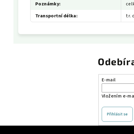
Poznámky
:
cel
Transportní délka
:
tr.
Odebír
E-mail
Vložením e-mai
Přihlásit se