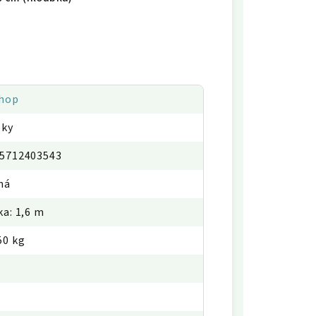
hop
oky
5712403543
ná
ka: 1,6 m
50 kg