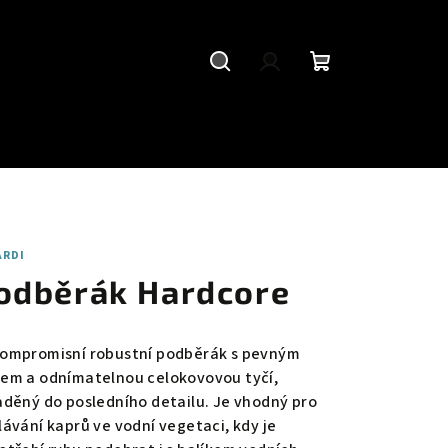
Hledat
Přihlášení
Nákupní
košík
ARDI
odběrák Hardcore
ompromisní robustní podběrák s pevným
em a odnímatelnou celokovovou tyčí,
aděný do posledního detailu. Je vhodný pro
lávání kaprů ve vodní vegetaci, kdy je