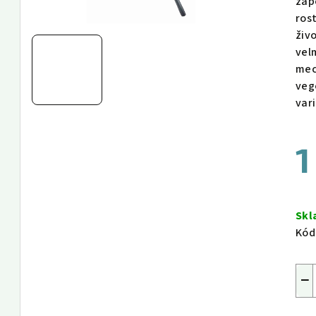
zap
ros
živ
vel
mec
veg
var
1
Měr
cen
Sk
Kód
−