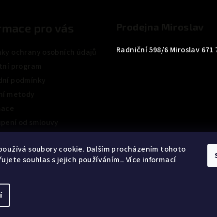
rmace pro vás
Prodejna Miroslav
Radniční 598/6 Miroslav 671 
ky ochrany osobních údajů
tní program
ní podmínky
ní metody
mace
pení od smlouvy
ení obchodu
používá soubory cookie. Dalším procházením tohoto
ujete souhlas s jejich používáním.. Více informací
í
Copyright 2026
Ca