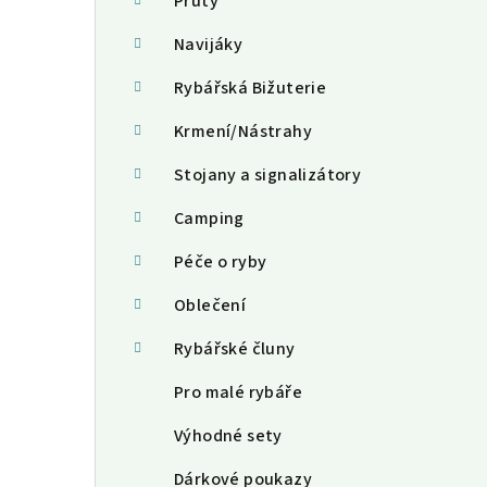
a
Pruty
n
Navijáky
n
Rybářská Bižuterie
í
Krmení/Nástrahy
p
Stojany a signalizátory
a
Camping
n
Péče o ryby
e
Oblečení
l
Rybářské čluny
Pro malé rybáře
Výhodné sety
Dárkové poukazy