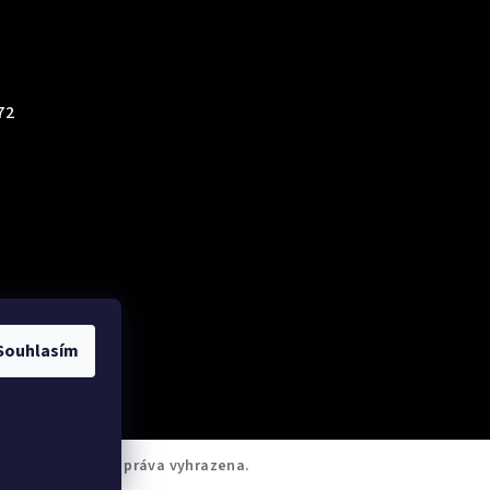
72
Souhlasím
rp4You
. Všechna práva vyhrazena.