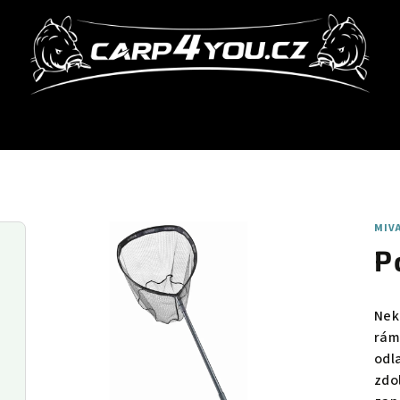
MIV
P
Nek
rám
odl
zdo