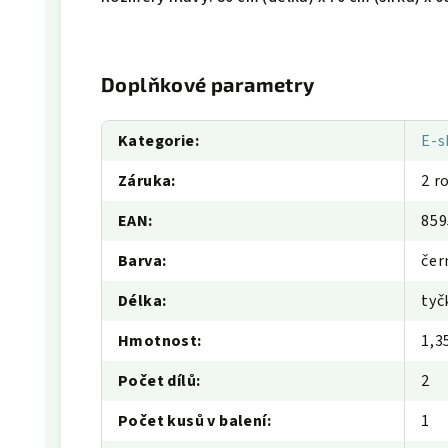
Doplňkové parametry
Kategorie
:
E-s
Záruka
:
2 r
EAN
:
859
Barva
:
čer
Délka
:
tyč
Hmotnost
:
1,3
Počet dílů
:
2
Počet kusů v balení
:
1