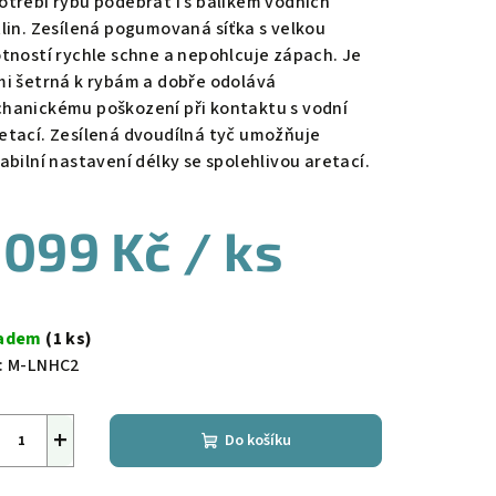
otřebí rybu podebrat i s balíkem vodních
tlin. Zesílená pogumovaná síťka s velkou
otností rychle schne a nepohlcuje zápach. Je
mi šetrná k rybám a dobře odolává
hanickému poškození při kontaktu s vodní
etací. Zesílená dvoudílná tyč umožňuje
iabilní nastavení délky se spolehlivou aretací.
 099 Kč
/ ks
ná
a:
ladem
(1 ks)
:
M-LNHC2
+
Do košíku