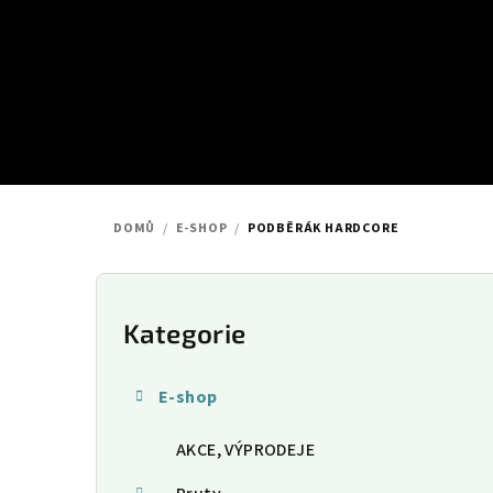
Přejít
na
obsah
DOMŮ
/
E-SHOP
/
PODBĚRÁK HARDCORE
P
o
Kategorie
Přeskočit
kategorie
s
E-shop
t
AKCE, VÝPRODEJE
r