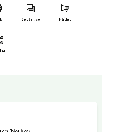
sk
Zeptat se
Hlídat
let
60 cm (hloubka)