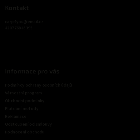
p
Kontakt
a
carp4you
@
email.cz
t
420776845395
í
Informace pro vás
Podmínky ochrany osobních údajů
Věrnostní program
Obchodní podmínky
Platební metody
Reklamace
Odstoupení od smlouvy
Hodnocení obchodu