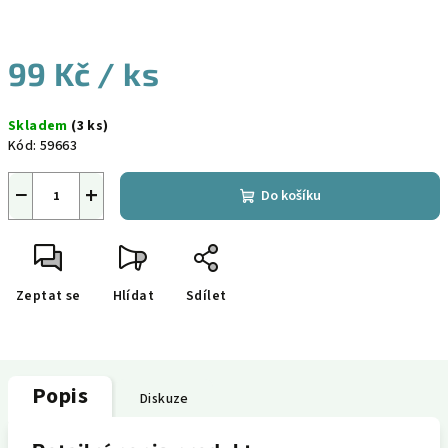
99 Kč
/ ks
Měrná
Skladem
(3 ks)
cena:
Kód:
59663
−
+
Do košíku
Zeptat se
Hlídat
Sdílet
Popis
Diskuze