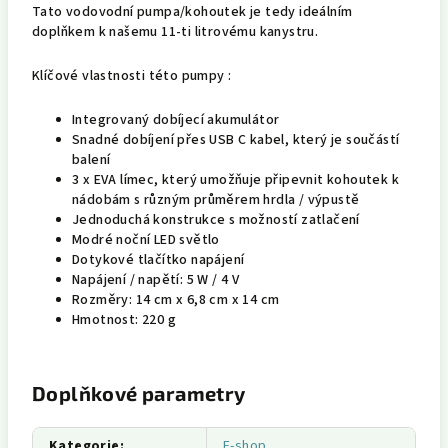
Tato vodovodní pumpa/kohoutek je tedy ideálním
doplňkem k našemu 11-ti litrovému kanystru.
Klíčové vlastnosti této pumpy :
Integrovaný dobíjecí akumulátor
Snadné dobíjení přes USB C kabel, který je součástí
balení
3 x EVA límec, který umožňuje připevnit kohoutek k
nádobám s různým průměrem hrdla / výpustě
Jednoduchá konstrukce s možností zatlačení
Modré noční LED světlo
Dotykové tlačítko napájení
Napájení / napětí: 5 W / 4 V
Rozměry: 14 cm x 6,8 cm x 14 cm
Hmotnost: 220 g
Doplňkové parametry
Kategorie
:
E-shop