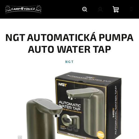
Přejít
na
obsah
Nákupní
Hledat
Přihlášení
NGT AUTOMATICKÁ PUMPA
košík
AUTO WATER TAP
NGT