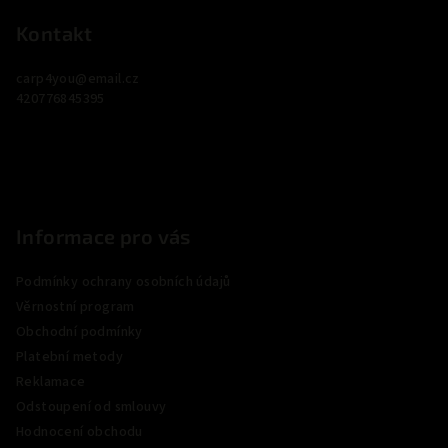
á
p
Kontakt
a
carp4you
@
email.cz
t
420776845395
í
Informace pro vás
Podmínky ochrany osobních údajů
Věrnostní program
Obchodní podmínky
Platební metody
Reklamace
Odstoupení od smlouvy
Hodnocení obchodu