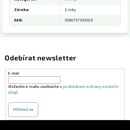
Záruka
:
2 roky
EAN
:
5060737393016
Odebírat newsletter
E-mail
Vložením e-mailu souhlasíte s
podmínkami ochrany osobních
údajů
Přihlásit se
Z