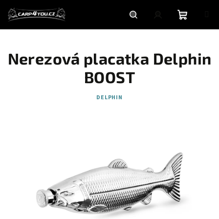
Přejít
na
obsah
Nákupní
Hledat
Přihlášení
Nerezová placatka Delphin
košík
BOOST
DELPHIN