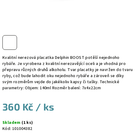
Kvalitní nerezová placatka Delphin BOOST potěší nejednoho
rybáře. Je vyrobena z kvalitní nerezavějící oceli a je vhodná pro
přepravu různých druhů alkoholu. Tvar placatky je navržen do tvaru
ryby, což bude lahodit oku nejednoho rybáře a zároveň se díky
svým rozměrům vejde do jakékoliv kapsy či tašky. Technické
parametry: Objem: 140ml Rozměr balení: 7x4x22cm
360 Kč
/ ks
Měrná
Skladem
(1 ks)
cena:
Kód:
101004382