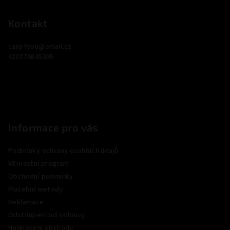
á
p
Kontakt
a
carp4you
@
email.cz
t
420776845395
í
Informace pro vás
Podmínky ochrany osobních údajů
Věrnostní program
Obchodní podmínky
Platební metody
Reklamace
Odstoupení od smlouvy
Hodnocení obchodu