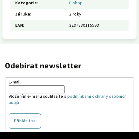
Kategorie
:
E-shop
Záruka
:
2 roky
EAN
:
3297830115593
Odebírat newsletter
E-mail
Vložením e-mailu souhlasíte s
podmínkami ochrany osobních
údajů
Přihlásit se
Z