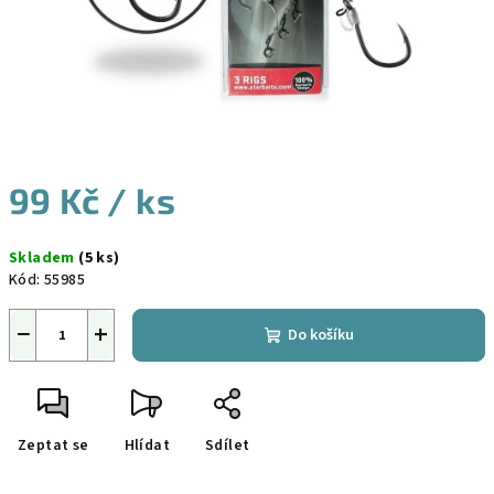
99 Kč
/ ks
Měrná
Skladem
(5 ks)
cena:
Kód:
55985
−
+
Do košíku
Zeptat se
Hlídat
Sdílet