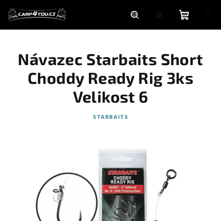
Přejít
na
obsah
Nákupní
Hledat
Přihlášení
Návazec Starbaits Short
košík
Choddy Ready Rig 3ks
Velikost 6
STARBAITS