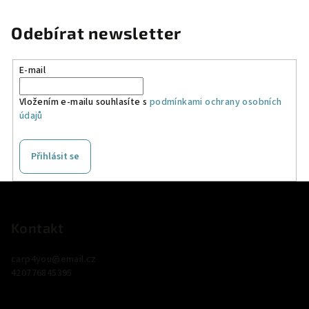
Odebírat newsletter
E-mail
Vložením e-mailu souhlasíte s
podmínkami ochrany osobních
údajů
Přihlásit se
Z
á
p
Kontakt
a
carp4you
@
email.cz
t
420776845395
í