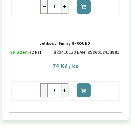
−
+
Do
košíku
velikost: 6mm / G-ROUND
Skladem
(2 ks)
830410130
EAN:
8586018453981
74 Kč
/ ks
−
+
Do
košíku