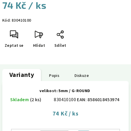
74 Kč
/ ks
Měrná
Kód:
830410100
cena:
Zeptat se
Hlídat
Sdílet
Varianty
Popis
Diskuze
velikost: 5mm / G-ROUND
Skladem
(2 ks)
830410100
EAN:
8586018453974
74 Kč
/ ks