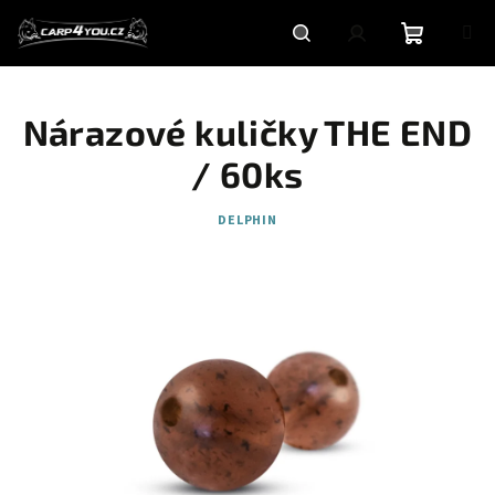
Přejít
na
obsah
Nákupní
Hledat
Přihlášení
Nárazové kuličky THE END
košík
/ 60ks
DELPHIN