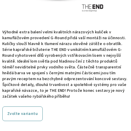
Výhodné extra balení velmi kvalitních nárazových kuliček v
kamuflážovém provedení G-Round přidá vaší montáži na účinnosti.
Kuličky slouží hlavně k tlumení nárazu olověné zátěže o obratlík.
Série kaprařské bižuterie THE END v unikátním kamuflážovém G-
Round vyhotovení dílů vyrobených vstřikovacím lisem v nejvyšší
kvalitě. Ideální lom světla pod hladinou činí z těchto produktů
téměř neviditelné prvky vodního světa. Částečně transparentní
hnědá barva ve spojení s černými matnými částicemi jsou tím
pravým receptem na bezchybné odprezentování koncové sestavy.
Špičkové detaily, dlouhá trvanlivost a spolehlivé systémy pro vaše
kaprařské návazce, to je THE END! Protože konec sestavy je nový
začátek vašeho rybářského příběhu!
Zvolte variantu