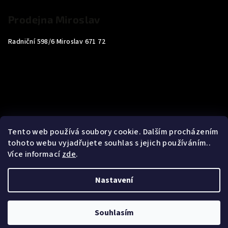
Prodejna Miroslav
Radniční 598/6 Miroslav 671 72
Tento web používá soubory cookie. Dalším procházením
tohoto webu vyjadřujete souhlas s jejich používáním..
Více informací
zde
.
Nastavení
Copyright 2026
Carp4You
. Všechna práva vyhrazena.
Souhlasím
Vytvořil Shoptet