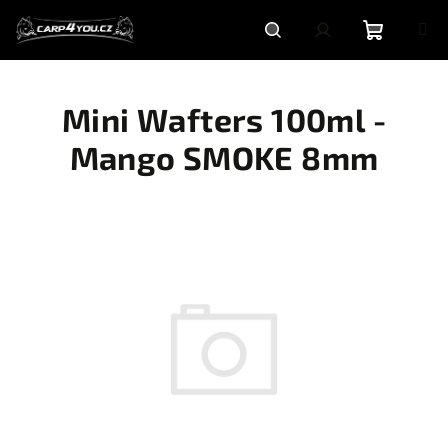
Přejít
na
obsah
Nákupní
Hledat
Přihlášení
Mini Wafters 100ml -
košík
Mango SMOKE 8mm