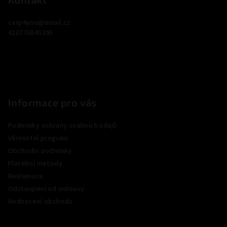
p
a
carp4you
@
email.cz
t
420776845395
í
Informace pro vás
Podmínky ochrany osobních údajů
Věrnostní program
Obchodní podmínky
Platební metody
Reklamace
Odstoupení od smlouvy
Hodnocení obchodu