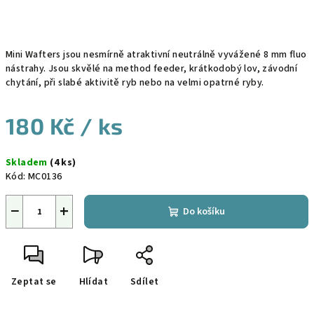
Mini Wafters jsou nesmírně atraktivní neutrálně vyvážené 8 mm fluo
nástrahy. Jsou skvělé na method feeder, krátkodobý lov, závodní
chytání, při slabé aktivitě ryb nebo na velmi opatrné ryby.
180 Kč
/ ks
Měrná
Skladem
(4 ks)
cena:
Kód:
MC0136
−
+
Do košíku
Zeptat se
Hlídat
Sdílet