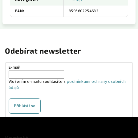
Kategorie
:
E-shop
EAN
:
8595602254682
Odebírat newsletter
E-mail
Vložením e-mailu souhlasíte s
podmínkami ochrany osobních
údajů
Přihlásit se
Z
á
Kontakt