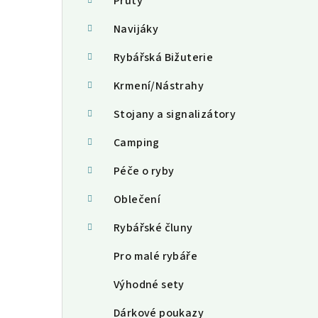
a
Pruty
n
Navijáky
n
Rybářská Bižuterie
í
Krmení/Nástrahy
p
Stojany a signalizátory
a
Camping
n
Péče o ryby
e
Oblečení
l
Rybářské čluny
Pro malé rybáře
Výhodné sety
Dárkové poukazy