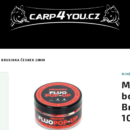
 - BRUSINKA ČESNEK 10MM
MIK
M
b
B
1