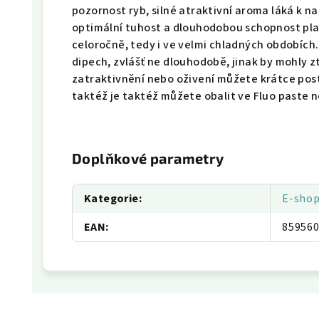
pozornost ryb, silné atraktivní aroma láká k na
optimální tuhost a dlouhodobou schopnost pla
celoročně, tedy i ve velmi chladných obdobích
dipech, zvlášť ne dlouhodobě, jinak by mohly z
zatraktivnění nebo oživení můžete krátce post
taktéž je taktéž můžete obalit ve Fluo paste 
Doplňkové parametry
Kategorie
:
E-sho
EAN
:
85956