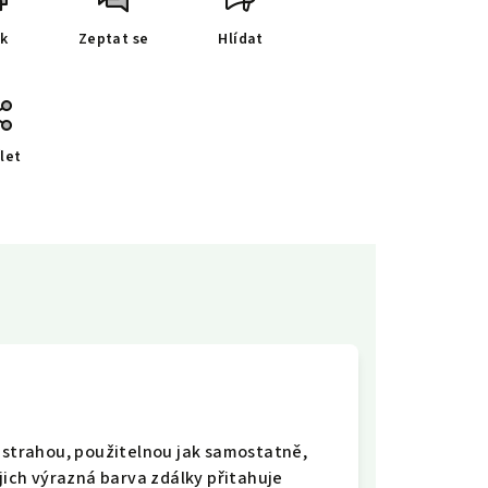
sk
Zeptat se
Hlídat
let
nástrahou, použitelnou jak samostatně,
ejich výrazná barva zdálky přitahuje