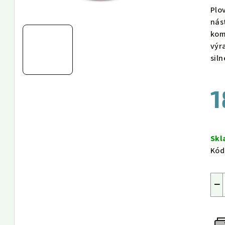
Plo
nás
kom
výr
siln
1
Měr
cen
Sk
Kód
−