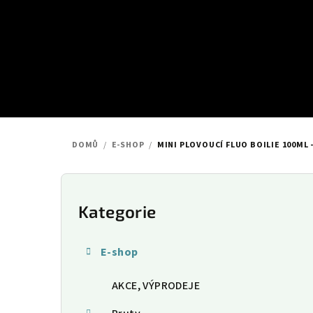
Přejít
na
obsah
DOMŮ
/
E-SHOP
/
MINI PLOVOUCÍ FLUO BOILIE 100ML
P
o
Kategorie
Přeskočit
kategorie
s
E-shop
t
AKCE, VÝPRODEJE
r