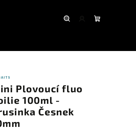
Hledat
Přihlášení
Nákupní
košík
BAITS
ini Plovoucí fluo
oilie 100ml -
rusinka Česnek
0mm