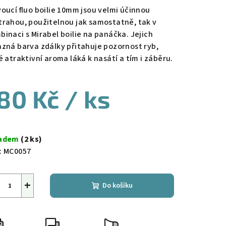
voucí fluo boilie 10mm jsou velmi účinnou
trahou, použitelnou jak samostatně, tak v
binaci s Mirabel boilie na panáčka. Jejich
azná barva zdálky přitahuje pozornost ryb,
é atraktivní aroma láká k nasátí a tím i záběru.
80 Kč
/ ks
ná
a:
ladem
(2 ks)
:
MC0057
+
Do košíku