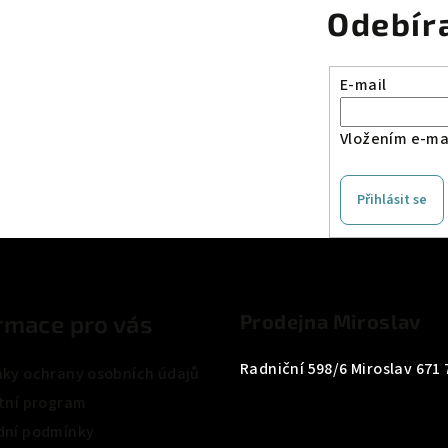
Odebír
E-mail
Vložením e-mai
Přihlásit se
rmace pro vás
Prodejna Miroslav
Radniční 598/6 Miroslav 671 
ky ochrany osobních údajů
tní program
ní podmínky