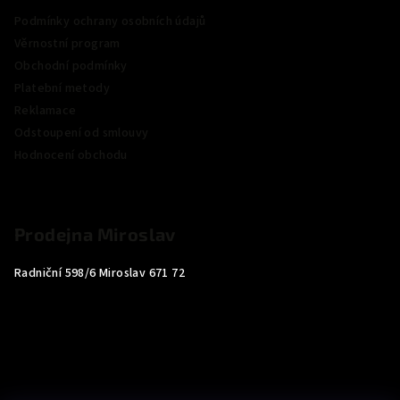
Podmínky ochrany osobních údajů
Věrnostní program
Obchodní podmínky
Platební metody
Reklamace
Odstoupení od smlouvy
Hodnocení obchodu
Prodejna Miroslav
Radniční 598/6 Miroslav 671 72