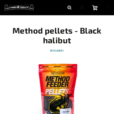
Přejít
na
obsah
Nákupní
Hledat
Přihlášení
Method pellets - Black
košík
halibut
MIVARDI