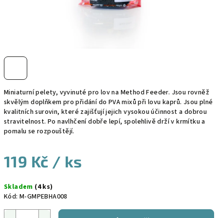
Miniaturní pelety, vyvinuté pro lov na Method Feeder. Jsou rovněž
skvělým doplňkem pro přidání do PVA mixů při lovu kaprů. Jsou plné
kvalitních surovin, které zajišťují jejich vysokou účinnost a dobrou
stravitelnost. Po navlhčení dobře lepí, spolehlivě drží v krmítku a
pomalu se rozpouštějí.
119 Kč
/ ks
Měrná
Skladem
(4 ks)
cena:
Kód:
M-GMPEBHA008