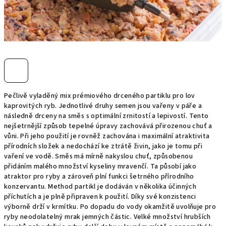
Pečlivě vyladěný mix prémiového drceného partiklu pro lov
kaprovitých ryb. Jednotlivé druhy semen jsou vařeny v páře a
následně drceny na směs s optimální zrnitostí a lepivostí. Tento
nejšetrnější způsob tepelné úpravy zachovává přirozenou chuť a
vůni. Při jeho použití je rovněž zachována i maximální atraktivita
přírodních složek a nedochází ke ztrátě živin, jako je tomu při
vaření ve vodě. Směs má mírně nakyslou chuť, způsobenou
přidáním malého množství kyseliny mravenčí. Ta působí jako
atraktor pro ryby a zároveň plní funkci šetrného přírodního
konzervantu. Method partikl je dodáván v několika účinných
příchutích a je plně připraven k použití. Díky své konzistenci
výborně drží v krmítku. Po dopadu do vody okamžitě uvolňuje pro
ryby neodolatelný mrak jemných částic. Velké množství hrubších