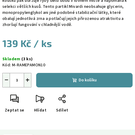
kousků pak udržuje ryby delší dobu v lovném místě a napomáhá k
selekci větších kusů. Tento partikl Mivardi neobsahuje glycerin,
monopropylenglykol ani jiné podobné stabilizační látky, které
obalují jednotlivá zrna a potlačují jejich přirozenou atraktivitu a
zhoršují fungování v chladnější vodě.
139 Kč
/ ks
Měrná
Skladem
(3 ks)
cena:
Kód:
M-RAMEPAMON10
−
+
Do košíku
Zeptat se
Hlídat
Sdílet