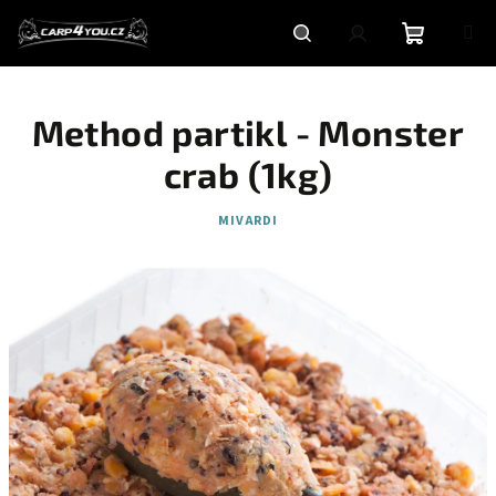
Přejít
na
obsah
Nákupní
Hledat
Přihlášení
Method partikl - Monster
košík
crab (1kg)
MIVARDI