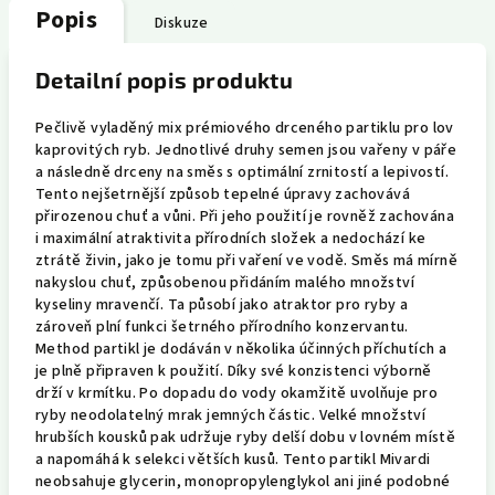
Popis
Diskuze
Detailní popis produktu
Pečlivě vyladěný mix prémiového drceného partiklu pro lov
kaprovitých ryb. Jednotlivé druhy semen jsou vařeny v páře
a následně drceny na směs s optimální zrnitostí a lepivostí.
Tento nejšetrnější způsob tepelné úpravy zachovává
přirozenou chuť a vůni. Při jeho použití je rovněž zachována
i maximální atraktivita přírodních složek a nedochází ke
ztrátě živin, jako je tomu při vaření ve vodě. Směs má mírně
nakyslou chuť, způsobenou přidáním malého množství
kyseliny mravenčí. Ta působí jako atraktor pro ryby a
zároveň plní funkci šetrného přírodního konzervantu.
Method partikl je dodáván v několika účinných příchutích a
je plně připraven k použití. Díky své konzistenci výborně
drží v krmítku. Po dopadu do vody okamžitě uvolňuje pro
ryby neodolatelný mrak jemných částic. Velké množství
hrubších kousků pak udržuje ryby delší dobu v lovném místě
a napomáhá k selekci větších kusů. Tento partikl Mivardi
neobsahuje glycerin, monopropylenglykol ani jiné podobné