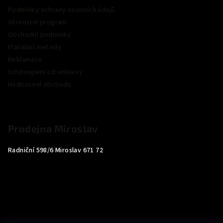
Podmínky ochrany osobních údajů
Věrnostní program
Obchodní podmínky
Platební metody
Reklamace
Odstoupení od smlouvy
Hodnocení obchodu
Prodejna Miroslav
Radniční 598/6 Miroslav 671 72