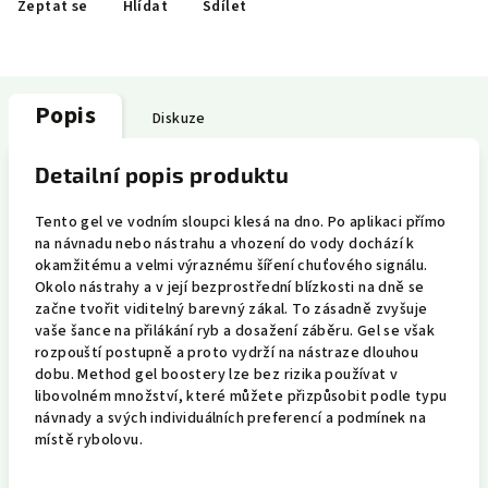
Zeptat se
Hlídat
Sdílet
Popis
Diskuze
Detailní popis produktu
Tento gel ve vodním sloupci klesá na dno. Po aplikaci přímo
na návnadu nebo nástrahu a vhození do vody dochází k
okamžitému a velmi výraznému šíření chuťového signálu.
Okolo nástrahy a v její bezprostřední blízkosti na dně se
začne tvořit viditelný barevný zákal. To zásadně zvyšuje
vaše šance na přilákání ryb a dosažení záběru. Gel se však
rozpouští postupně a proto vydrží na nástraze dlouhou
dobu. Method gel boostery lze bez rizika používat v
libovolném množství, které můžete přizpůsobit podle typu
návnady a svých individuálních preferencí a podmínek na
místě rybolovu.