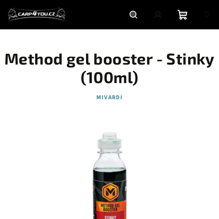
Přejít
na
obsah
Nákupní
Hledat
Přihlášení
Method gel booster - Stinky
košík
(100ml)
MIVARDI