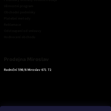
Podmínky ochrany osobních údajů
Věrnostní program
Obchodní podmínky
Platební metody
Reklamace
Odstoupení od smlouvy
Hodnocení obchodu
Prodejna Miroslav
Radniční 598/6 Miroslav 671 72