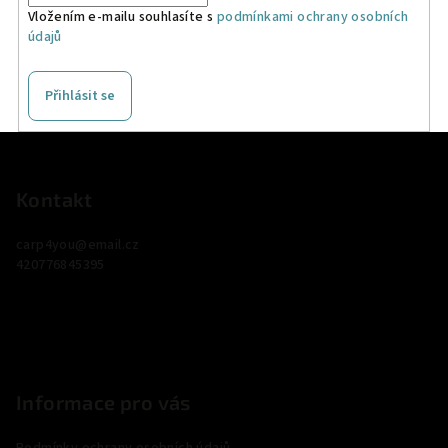
Vložením e-mailu souhlasíte s
podmínkami ochrany osobních
údajů
Přihlásit se
Z
á
p
Kontakt
a
carp4you
@
email.cz
t
420776845395
í
Informace pro vás