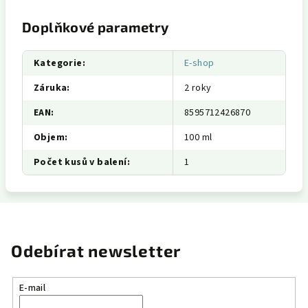
Doplňkové parametry
Kategorie
:
E-shop
Záruka
:
2 roky
EAN
:
8595712426870
Objem
:
100 ml
Počet kusů v balení
:
1
Odebírat newsletter
E-mail