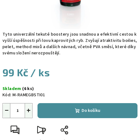
Tyto univerzální tekuté boostery jsou snadnou a efektivní cestou k
vyšší úspěšnosti při lovu kaprovitých ryb. Zvyšují atraktivitu boilies,
pelet, method mixů a dalších návnad, včetně PVA směsí, které díky
svému složení nerozpouštějí.
99 Kč
/ ks
Měrná
Skladem
(6 ks)
cena:
Kód:
M-RAMEGBSTI01
−
+
Do košíku