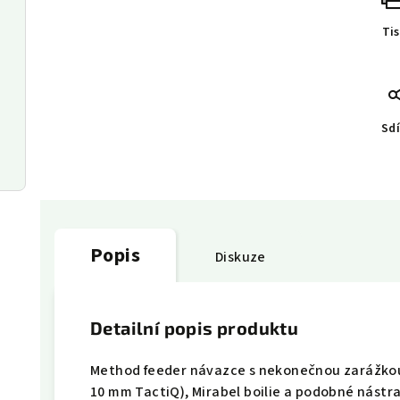
Ti
Sdí
Popis
Diskuze
Detailní popis produktu
Method feeder návazce s nekonečnou zarážkou 
10 mm TactiQ), Mirabel boilie a podobné nástra