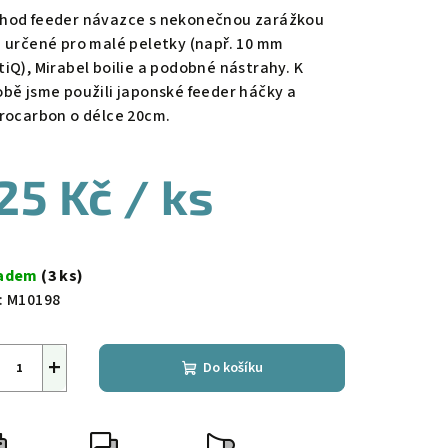
hod feeder návazce s nekonečnou zarážkou
u určené pro malé peletky (např. 10 mm
tiQ), Mirabel boilie a podobné nástrahy. K
obě jsme použili japonské feeder háčky a
orocarbon o délce 20cm.
25 Kč
/ ks
ná
a:
ladem
(3 ks)
:
M10198
+
Do košíku