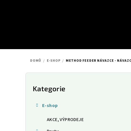
Přejít
na
obsah
DOMŮ
/
E-SHOP
/
METHOD FEEDER NÁVAZCE - NÁVAZC
P
o
Kategorie
Přeskočit
kategorie
s
E-shop
t
AKCE, VÝPRODEJE
r