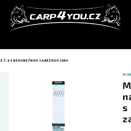
E Č.6 S NEKONEČNOU ZARÁŽKOU 10KS
MIK
M
n
s
z