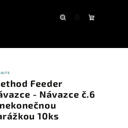
Hledat
Přihlášení
Nákupní
košík
BAITS
ethod Feeder
ávazce - Návazce č.6
 nekonečnou
arážkou 10ks