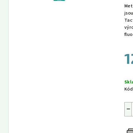
Met
jso
Tac
výr
flu
1
Měr
cen
Sk
Kód
−