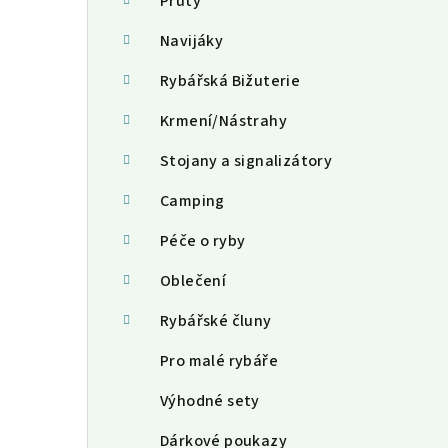
a
Pruty
n
Navijáky
n
Rybářská Bižuterie
í
Krmení/Nástrahy
p
Stojany a signalizátory
a
Camping
n
Péče o ryby
e
Oblečení
l
Rybářské čluny
Pro malé rybáře
Výhodné sety
Dárkové poukazy