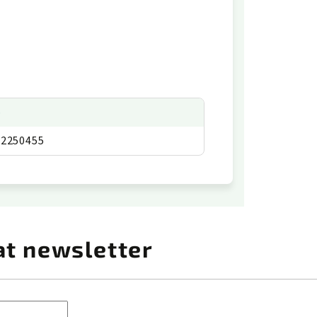
p
02250455
at newsletter