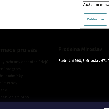
Vložením e-mai
Přihlásit se
rmace pro vás
Prodejna Miroslav
Radniční 598/6 Miroslav 671 
ky ochrany osobních údajů
tní program
ní podmínky
ní metody
mace
pení od smlouvy
ení obchodu