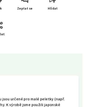
sk
Zeptat se
Hlídat
let
jsou určené pro malé peletky (např.
hy. K výrobě jsme použili japonské