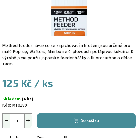
Method feeder návazce se zapichovacím hrotem jsou určené pro
malé Pop-up, Wafters, Mini boilie či plovoucí i potápivou kukuřici. K
výrobě jsme použili japonské feeder háčky a fluorocarbon o délce
10cm.
125 Kč
/ ks
Měrná
Skladem
(6 ks)
cena:
Kód:
M10189
−
+
Do košíku