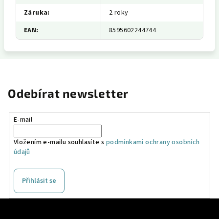
Záruka
:
2 roky
EAN
:
8595602244744
Odebírat newsletter
E-mail
Vložením e-mailu souhlasíte s
podmínkami ochrany osobních
údajů
Přihlásit se
Z
á