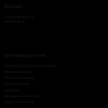
p
Kontakt
a
carp4you
@
email.cz
t
420776845395
í
Informace pro vás
Podmínky ochrany osobních údajů
Věrnostní program
Obchodní podmínky
Platební metody
Reklamace
Odstoupení od smlouvy
Hodnocení obchodu