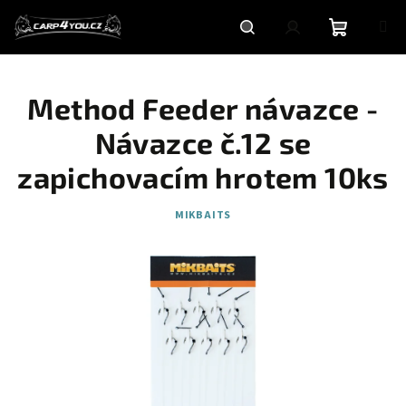
Přejít
na
obsah
Nákupní
Hledat
Přihlášení
Method Feeder návazce -
košík
Návazce č.12 se
zapichovacím hrotem 10ks
MIKBAITS